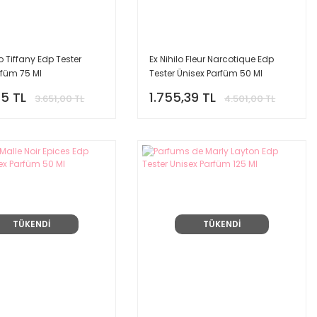
o Tiffany Edp Tester
Ex Nihilo Fleur Narcotique Edp
rfüm 75 Ml
Tester Ünisex Parfüm 50 Ml
95 TL
1.755,39 TL
3.651,00 TL
4.501,00 TL
TÜKENDİ
TÜKENDİ