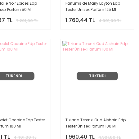
Malle Noir Epices Edp
Parfums de Marly Layton Edp
isex Parfüm 50 Ml
Tester Unisex Parfüm 125 Ml
37 TL
1.760,44 TL
7.201,00 TL
4.001,00 TL
TÜKENDİ
TÜKENDİ
clet Cocaine Edp Tester
Tiziana Terenzi Oud Alshain Edp
rfüm 100 Ml
Tester Ünisex Parfüm 100 Ml
1 TL
1.960,40 TL
4.401,00 TL
4.901,00 TL