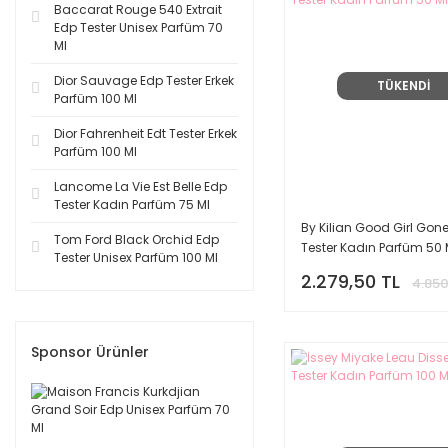
Baccarat Rouge 540 Extrait
Creed (5)
Edp Tester Unisex Parfüm 70
Ml
Estee Lauder (5)
Hermes (5)
Dior Sauvage Edp Tester Erkek
TÜKENDİ
Parfüm 100 Ml
Nasomatto (5)
Amouage (4)
Dior Fahrenheit Edt Tester Erkek
Parfüm 100 Ml
Atelier Cologne (4)
Lancome La Vie Est Belle Edp
Memo (4)
Tester Kadın Parfüm 75 Ml
Victoria's Secret (4)
By Kilian Good Girl Gon
Tom Ford Black Orchid Edp
Byredo (3)
Tester Kadın Parfüm 50 
Tester Unisex Parfüm 100 Ml
Elie Saab (3)
2.279,50 TL
4.850
Emporio Armani (3)
Kenzo (3)
Sponsor Ürünler
Marc Jacobs (3)
Prada (3)
Roja Parfums (3)
Serge Lutens (3)