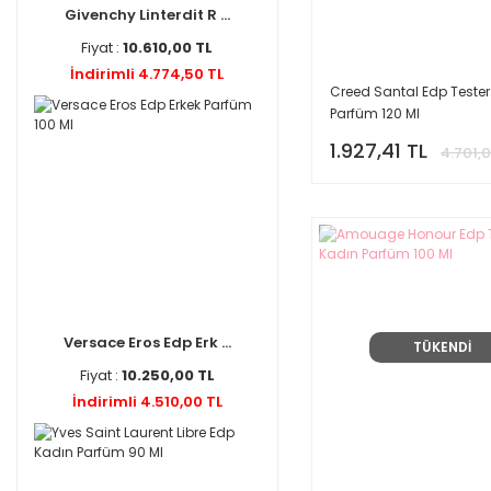
Givenchy Linterdit R ...
Clive Christian (1)
Fiyat :
10.610,00 TL
Comme Des Garcons (1)
İndirimli 4.774,50 TL
COSTUME NATİONAL (1)
Creed Santal Edp Tester
Parfüm 120 Ml
Davidoff (1)
Dkny (1)
1.927,41 TL
4.701,0
Ex Nihilo (1)
Fenty Beauty By Rihanna
(1)
İSSEY MİYAKE (1)
Jo Malone London (1)
Lacoste (1)
Versace Eros Edp Erk ...
TÜKENDİ
Lanvin (1)
Fiyat :
10.250,00 TL
MARC ANTOİNE (1)
İndirimli 4.510,00 TL
Masque Milano (1)
Morph (1)
Moschino (1)