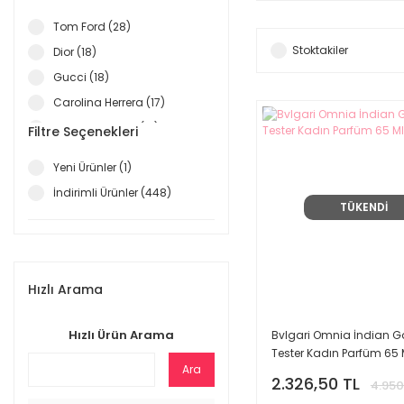
Tom Ford (28)
Stoktakiler
Dior (18)
Gucci (18)
Carolina Herrera (17)
Giorgio Armani (17)
Filtre Seçenekleri
Lancome (17)
Yeni Ürünler (1)
Louis Vuitton (16)
İndirimli Ürünler (448)
Chanel (14)
TÜKENDİ
Burberry (11)
Bvlgari (11)
By Kilian (11)
Hızlı Arama
Tiziana Terenzi (11)
Paco Rabanne (10)
Hızlı Ürün Arama
Bvlgari Omnia İndian Ga
Tester Kadın Parfüm 65 
Yves Saint Laurent (10)
Ara
Givenchy (9)
2.326,50 TL
4.950