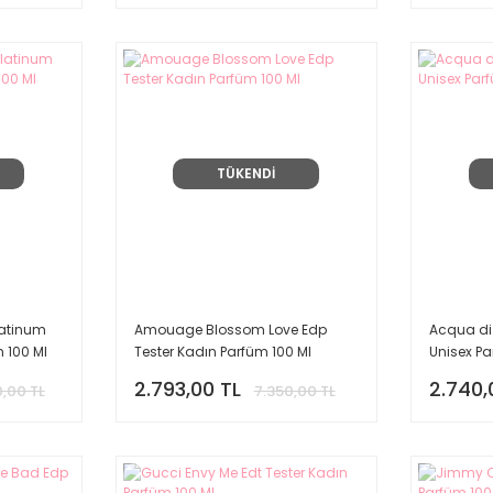
TÜKENDİ
latinum
Amouage Blossom Love Edp
Acqua di
 100 Ml
Tester Kadın Parfüm 100 Ml
Unisex Pa
2.793,00 TL
2.740,
,00 TL
7.350,00 TL