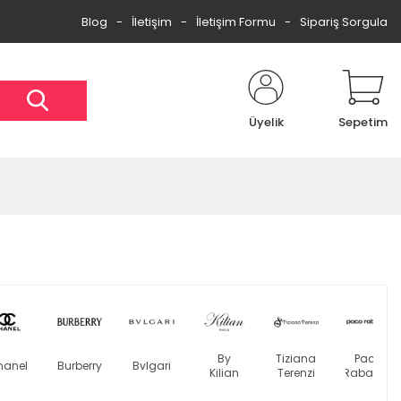
Blog
İletişim
İletişim Formu
Sipariş Sorgula
Üyelik
Sepetim
By
Tiziana
Paco
hanel
Burberry
Bvlgari
Kilian
Terenzi
Rabanne