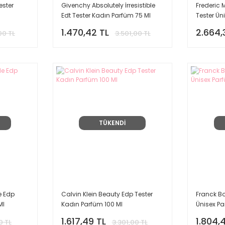
ster
Givenchy Absolutely İrresistible
Frederic 
Edt Tester Kadın Parfüm 75 Ml
Tester Ün
1.470,42 TL
2.664,
00 TL
3.501,00 TL
TÜKENDİ
e Edp
Calvin Klein Beauty Edp Tester
Franck Bo
Ml
Kadın Parfüm 100 Ml
Ünisex Pa
1.617,49 TL
1.804,4
0 TL
3.301,00 TL