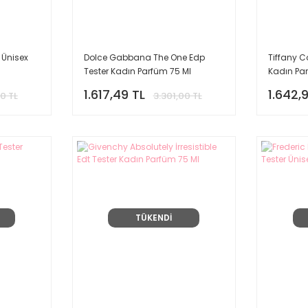
 Ünisex
Dolce Gabbana The One Edp
Tiffany C
Tester Kadın Parfüm 75 Ml
Kadın Pa
1.617,49 TL
1.642,
0 TL
3.301,00 TL
TÜKENDİ