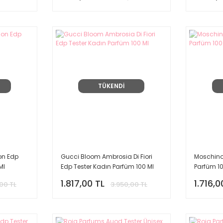
TÜKENDİ
ion Edp
Gucci Bloom Ambrosia Di Fiori
Moschino
Ml
Edp Tester Kadın Parfüm 100 Ml
Parfüm 10
1.817,00 TL
1.716,0
00 TL
3.950,00 TL