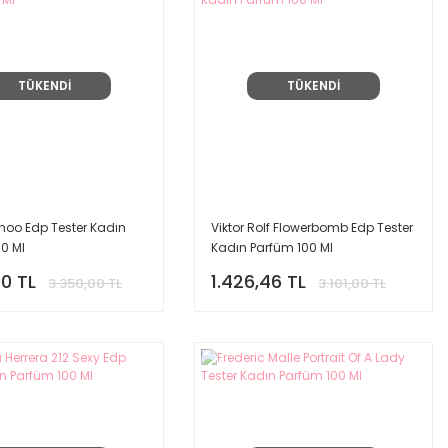
TÜKENDİ
TÜKENDİ
oo Edp Tester Kadın
Viktor Rolf Flowerbomb Edp Tester
0 Ml
Kadın Parfüm 100 Ml
00 TL
1.426,46 TL
3.350,00 TL
3.101,00 TL