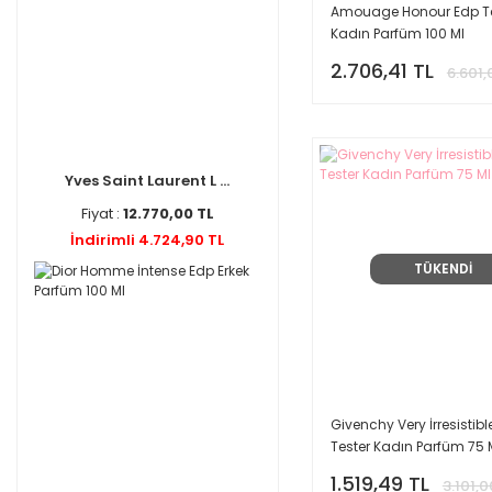
Nina Ricci (1)
Amouage Honour Edp Te
Kadın Parfüm 100 Ml
Noir Premiere (1)
2.706,41 TL
Profumum Roma (1)
6.601,
Shiseido (1)
Simimi (1)
Tiffany (1)
Yves Saint Laurent L ...
Trussardi (1)
Fiyat :
12.770,00 TL
Valentino (1)
İndirimli 4.724,90 TL
Zadig (1)
TÜKENDİ
Givenchy Very İrresistibl
Tester Kadın Parfüm 75 
1.519,49 TL
3.101,0