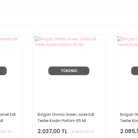
TÜKENDİ
rnet Edt
Bvlgari Omnia Green Jade Edt
Bvlgari 
Ml
Tester Kadın Parfüm 65 Ml
Tester Ka
2.037,00 TL
2.085,
,00 TL
4.850,00 TL