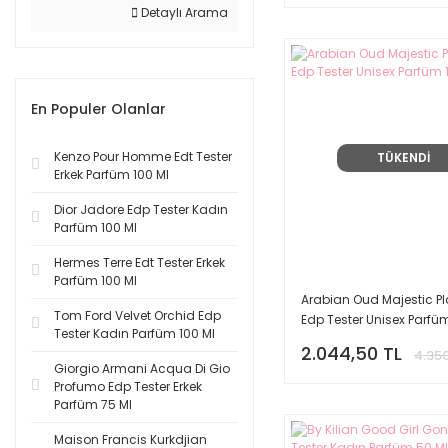
Le Labo Grasse (9)
Detaylı Arama
Bond (8)
Chloe (8)
Dolce Gabbana (8)
En Populer Olanlar
Frederic Malle (8)
Guerlain (8)
Kenzo Pour Homme Edt Tester
TÜKENDİ
Hugo Boss (8)
Erkek Parfüm 100 Ml
Jean Paul Gaultier (8)
Dior Jadore Edp Tester Kadın
Maison Francis Kurkdjian
Parfüm 100 Ml
(8)
Hermes Terre Edt Tester Erkek
Xerjoff (8)
Parfüm 100 Ml
Montale (6)
Arabian Oud Majestic P
Tom Ford Velvet Orchid Edp
Edp Tester Unisex Parfüm
Narciso Rodriguez (6)
Tester Kadın Parfüm 100 Ml
2.044,50 TL
4.350
Thierry Mugler (6)
Giorgio Armani Acqua Di Gio
Versace (6)
Profumo Edp Tester Erkek
Parfüm 75 Ml
Acqua Di Parma (5)
Maison Francis Kurkdjian
Calvin Klein (5)