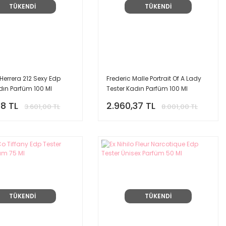
TÜKENDİ
TÜKENDİ
Herrera 212 Sexy Edp
Frederic Malle Portrait Of A Lady
dın Parfüm 100 Ml
Tester Kadın Parfüm 100 Ml
48 TL
2.960,37 TL
3.601,00 TL
8.001,00 TL
TÜKENDİ
TÜKENDİ