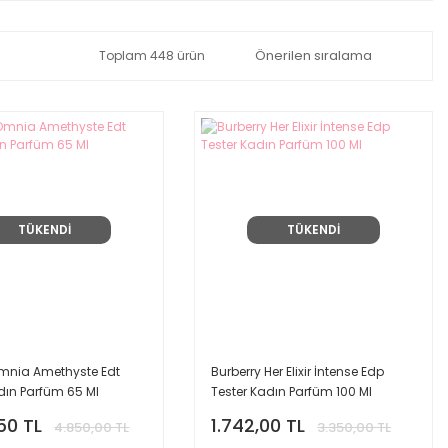
Toplam 448 ürün
TÜKENDİ
TÜKENDİ
Omnia Amethyste Edt
Burberry Her Elixir İntense Edp
dın Parfüm 65 Ml
Tester Kadın Parfüm 100 Ml
50 TL
1.742,00 TL
4.850,00 TL
3.350,00 TL