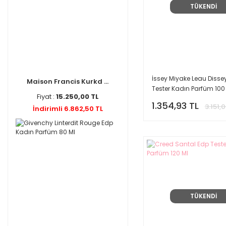
TÜKENDİ
Sospiro (3)
Victor Rolf (3)
Bottega Veneta (2)
Cacharel (2)
Escada (2)
İssey Miyake Leau Disse
Escentrıc Molecules (2)
Maison Francis Kurkd ...
Tester Kadın Parfüm 100
Franck Boclet (2)
Fiyat :
15.250,00 TL
1.354,93 TL
3.151,
İndirimli 6.862,50 TL
Jimmy Choo (2)
Orto Parisi (2)
Parfums De Marly (2)
Roberto Cavalli (2)
Arabian Oud (1)
AZZARO (1)
Boucheron (1)
TÜKENDİ
Cartier (1)
Christina Aguilera (1)