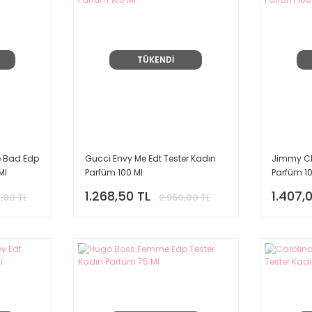
TÜKENDİ
e Bad Edp
Gucci Envy Me Edt Tester Kadın
Jimmy Ch
Ml
Parfüm 100 Ml
Parfüm 10
1.268,50 TL
1.407,
,00 TL
2.950,00 TL