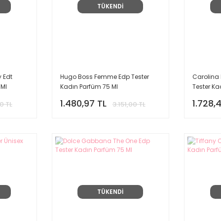
TÜKENDİ
y Edt
Hugo Boss Femme Edp Tester
Carolina 
 Ml
Kadın Parfüm 75 Ml
Tester Ka
1.480,97 TL
1.728,
00 TL
3.151,00 TL
TÜKENDİ