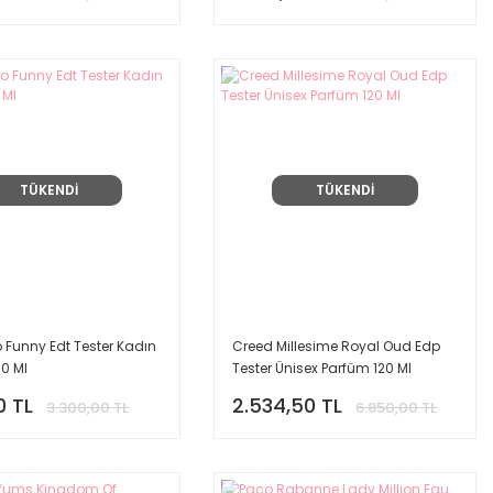
TÜKENDİ
TÜKENDİ
 Funny Edt Tester Kadın
Creed Millesime Royal Oud Edp
0 Ml
Tester Ünisex Parfüm 120 Ml
0 TL
2.534,50 TL
3.300,00 TL
6.850,00 TL