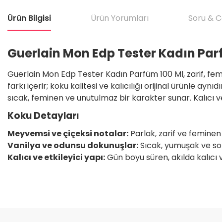
Ürün Bilgisi
Ürün Yorumları
Soru & 
Guerlain Mon Edp Tester Kadın Par
Guerlain Mon Edp Tester Kadın Parfüm 100 Ml, zarif, fem
farkı içerir; koku kalitesi ve kalıcılığı orijinal ürünle 
sıcak, feminen ve unutulmaz bir karakter sunar. Kalıcı ve e
Koku Detayları
Meyvemsi ve çiçeksi notalar:
Parlak, zarif ve feminen 
Vanilya ve odunsu dokunuşlar:
Sıcak, yumuşak ve sof
Kalıcı ve etkileyici yapı:
Gün boyu süren, akılda kalıcı v
Bu ürünün fiyat bilgisi, resim, ürün açıklamalarında ve diğer konular
Satıcı için olumsuz söylenecek hiçbir şey yok. Çok yardımcı oldu. Dürüst 
teşekkür ediyorum. Tekrar görüşmek dileğiyle.
Görüş ve önerileriniz için teşekkür ederiz.