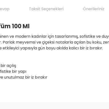
Cevap
Taksit Seçenekleri
Önerileriniz
füm 100 Ml
inen ve modern kadınlar için tasarlanmış, sofistike ve du
aynıdır. Parlak meyvemsi ve çiçeksi notalarla açılan bu koku
tkileyici yapısıyla gün boyu akılda kalıcı bir iz bırakır.
bir açılış
istike bir yapı
e unutulmaz bir iz bırakır
da yetersiz gördüğünüz noktaları öneri formunu kullanarak tarafımıza il
ve ilkeli gerçekten herşey için çok
Ürün hakkında henüz soru sorulmamış.
Bu ürüne ilk yorumu siz yapın!