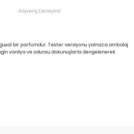
Alışveriş Deneyimi
ygusal bir parfümdür. Tester versiyonu yalnızca ambalaj
, zengin vanilya ve odunsu dokunuşlarla dengelenerek
etebilirsiniz.