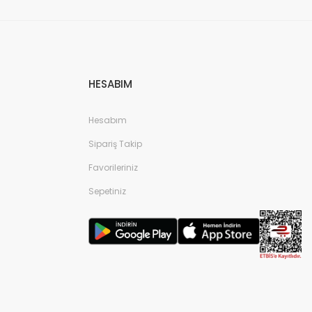
HESABIM
Hesabım
Sipariş Takip
Favorileriniz
Sepetiniz