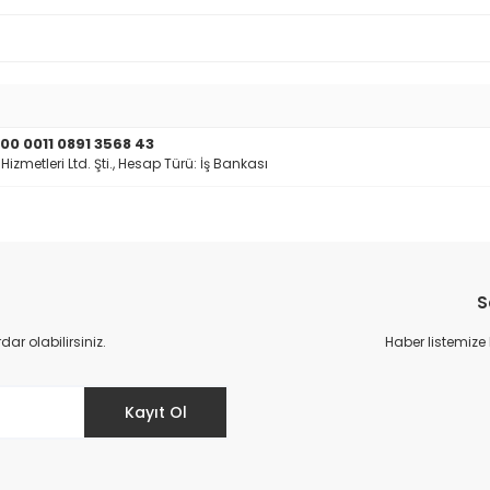
0 0011 0891 3568 43
zmetleri Ltd. Şti., Hesap Türü: İş Bankası
S
r olabilirsiniz.
Haber listemize
Kayıt Ol