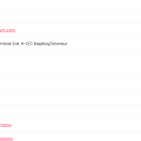
rfum.com
Zambak Sok. N-2/C Beşiktaş/İstanbul
 Formu
şvurusu