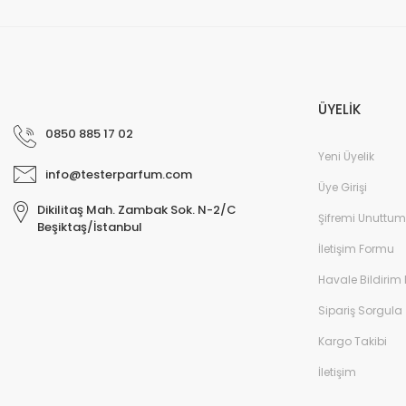
ÜYELİK
0850 885 17 02
Yeni Üyelik
info@testerparfum.com
Üye Girişi
Dikilitaş Mah. Zambak Sok. N-2/C
Şifremi Unuttum
Beşiktaş/İstanbul
İletişim Formu
Havale Bildirim
Sipariş Sorgula
Kargo Takibi
İletişim