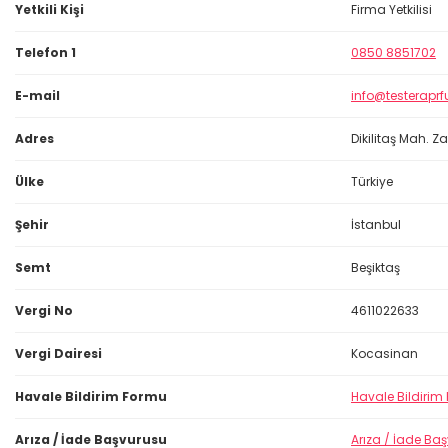
Yetkili Kişi
Firma Yetkilisi
Telefon 1
0850 8851702
E-mail
info@testerap
Adres
Dikilitaş Mah. 
Ülke
Türkiye
Şehir
İstanbul
Semt
Beşiktaş
Vergi No
4611022633
Vergi Dairesi
Kocasinan
Havale Bildirim Formu
Havale Bildirim
Arıza / İade Başvurusu
Arıza / İade Ba