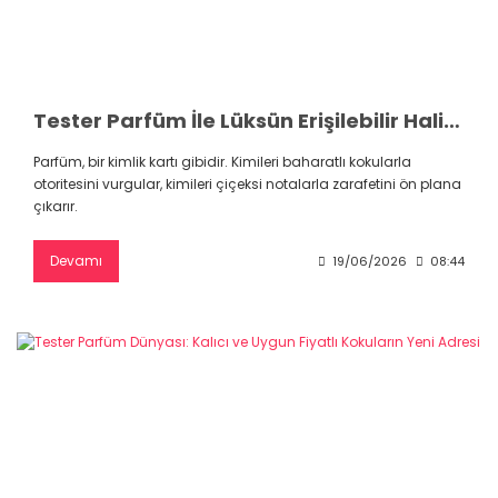
Tester Parfüm İle Lüksün Erişilebilir Hali: Uygun Fiyatla İmza Kokunuza Kavuşun
Parfüm, bir kimlik kartı gibidir. Kimileri baharatlı kokularla
otoritesini vurgular, kimileri çiçeksi notalarla zarafetini ön plana
çıkarır.
Devamı
19/06/2026
08:44