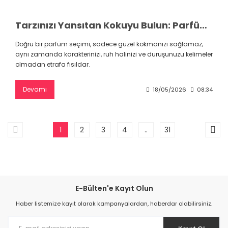
Tarzınızı Yansıtan Kokuyu Bulun: Parfüm Karakterleri ve Koku Aileleri
Doğru bir parfüm seçimi, sadece güzel kokmanızı sağlamaz;
aynı zamanda karakterinizi, ruh halinizi ve duruşunuzu kelimeler
olmadan etrafa fısıldar.
Devamı
18/05/2026
08:34
1
2
3
4
..
31
E-Bülten'e Kayıt Olun
Haber listemize kayıt olarak kampanyalardan, haberdar olabilirsiniz.