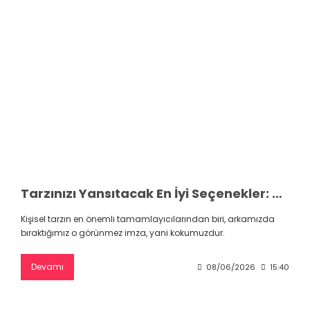
Tarzınızı Yansıtacak En İyi Seçenekler: Parfüm ve Tester Dünyası
Kişisel tarzın en önemli tamamlayıcılarından biri, arkamızda
bıraktığımız o görünmez imza, yani kokumuzdur.
Devamı
08/06/2026
15:40