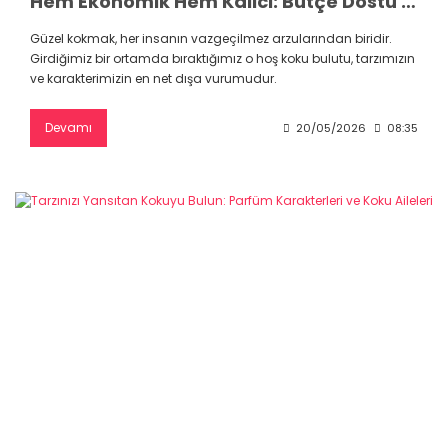
Hem Ekonomik Hem Kalıcı: Bütçe Dostu Orjinal Parfüm Rehberi
Güzel kokmak, her insanın vazgeçilmez arzularından biridir.
Girdiğimiz bir ortamda bıraktığımız o hoş koku bulutu, tarzımızın
ve karakterimizin en net dışa vurumudur.
Devamı
20/05/2026
08:35