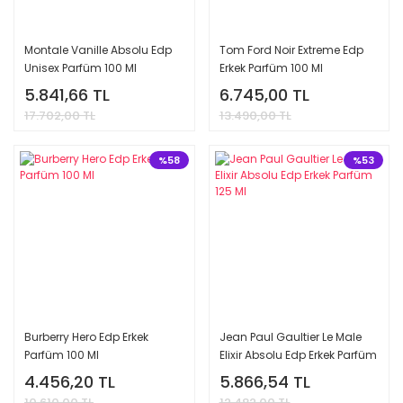
Montale Vanille Absolu Edp
Tom Ford Noir Extreme Edp
Unisex Parfüm 100 Ml
Erkek Parfüm 100 Ml
5.841,66 TL
6.745,00 TL
17.702,00 TL
13.490,00 TL
%58
%53
Burberry Hero Edp Erkek
Jean Paul Gaultier Le Male
Parfüm 100 Ml
Elixir Absolu Edp Erkek Parfüm
125 Ml
4.456,20 TL
5.866,54 TL
10.610,00 TL
12.482,00 TL