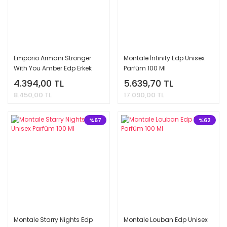
Emporio Armani Stronger
Montale İnfinity Edp Unisex
With You Amber Edp Erkek
Parfüm 100 Ml
Parfüm 100 Ml
4.394,00 TL
5.639,70 TL
8.450,00 TL
17.090,00 TL
%67
%62
Montale Starry Nights Edp
Montale Louban Edp Unisex