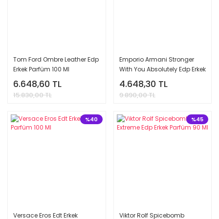
Tom Ford Ombre Leather Edp
Emporio Armani Stronger
Erkek Parfüm 100 Ml
With You Absolutely Edp Erkek
Parfüm 100 Ml
6.648,60 TL
4.648,30 TL
15.830,00 TL
9.890,00 TL
%40
%45
Versace Eros Edt Erkek
Viktor Rolf Spicebomb