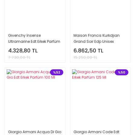
Givenchy İnsense
Maison Francis Kurkdjian
Ultramarine Edt Erkek Parfüm
Grand Soir Edp Unisex
100 Ml
Parfüm 70 Ml
4.328,80 TL
6.862,50 TL
7.730,00 TL
15.250,00 TL
%52
%50
Giorgio Armani Acqua Di Gio
Giorgio Armani Code Edt