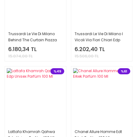
Trussardi Le Vie Di Milano
Trussardi Le Vie Di Milano I
Behind The Curtain Piazza
Vicoli Via Fiori Chiari Edp
Alla Scala Edp Unisex
Unisex Parfüm 100 Ml
6.180,34 TL
6.202,40 TL
Parfüm 100 Ml
15.074,00 TL
15.506,00 TL
%49
%61
Lattafa Khamrah Qahwa
Chanel Allure Homme Edt