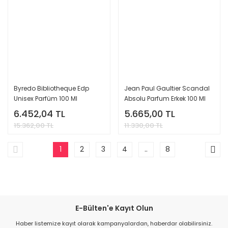
Byredo Bibliotheque Edp
Jean Paul Gaultier Scandal
Unisex Parfüm 100 Ml
Absolu Parfum Erkek 100 Ml
6.452,04 TL
5.665,00 TL
15.362,00 TL
11.330,00 TL
1
2
3
4
..
8
E-Bülten'e Kayıt Olun
Haber listemize kayıt olarak kampanyalardan, haberdar olabilirsiniz.