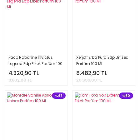
Paco Rabanne İnvictus
Xerjoff Erba Pura Edp Unisex
Legend Edp Erkek Parfüm 100
Parfüm 100 Ml
Ml
4.320,90 TL
8.482,90 TL
9.602,00 TL
20.690,00 TL
%67
%50