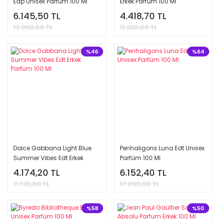
Edp Unisex Parfüm 100 Ml
Erkek Parfüm 100 Ml
6.145,50 TL
4.418,70 TL
12.050,00 TL
11.330,00 TL
%46
%64
Dolce Gabbana Light Blue
Penhaligons Luna Edt Unisex
Summer Vibes Edt Erkek
Parfüm 100 Ml
Parfüm 100 Ml
4.174,20 TL
6.152,40 TL
7.730,00 TL
17.090,00 TL
%58
%50