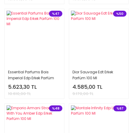
%47
%50
Essential Parfums Bois
Dior Sauvage Edt Erkek
İmperial Edp Erkek Parfüm
Parfüm 100 Ml
100 Ml
5.623,30 TL
4.585,00 TL
10.610,00 TL
9.170,00 TL
%48
%67