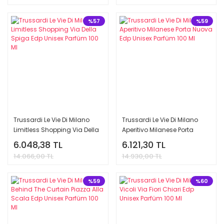
%57
%59
Trussardi Le Vie Di Milano
Trussardi Le Vie Di Milano
Limitless Shopping Via Della
Aperitivo Milanese Porta
Spiga Edp Unisex Parfüm 100
Nuova Edp Unisex Parfüm
6.048,38 TL
6.121,30 TL
Ml
100 Ml
14.066,00 TL
14.930,00 TL
%59
%60