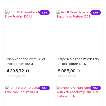
%58
%58
Paco Rabanne İnvictus Edt
Xerjoff More Than Words Edp
Erkek Parfüm 100 Ml
Unisex Parfüm 100 Ml
4.395,72 TL
8.085,00 TL
10.466,00 TL
19.250,00 TL
%58
%53