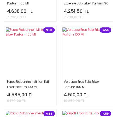
Parfüm 100 Ml
Extreme Edp Erkek Parfüm 90
Ml
4.638,00 TL
4.251,50 TL
7.730,00 TL
7.730,00 TL
%50
%56
Paco Rabanne 1 Million Edt
Versace Eros Edp Erkek
Erkek Parfüm 100 Ml
Parfüm 100 Ml
4.585,00 TL
4.510,00 TL
9.170,00 TL
10.250,00 TL
%55
%59