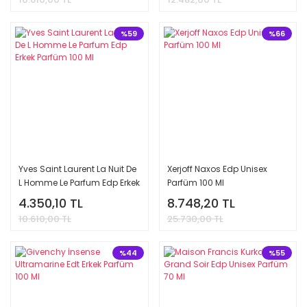
%59
%66
Yves Saint Laurent La Nuit De
Xerjoff Naxos Edp Unisex
L Homme Le Parfum Edp Erkek
Parfüm 100 Ml
Parfüm 100 Ml
4.350,10 TL
8.748,20 TL
10.610,00 TL
25.730,00 TL
%44
%55