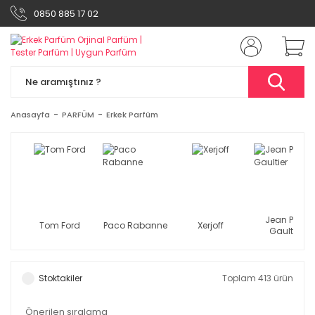
0850 885 17 02
Anasayfa
PARFÜM
Erkek Parfüm
Jean Paul
Tom Ford
Paco Rabanne
Xerjoff
Gaultier
Stoktakiler
Toplam 413 ürün