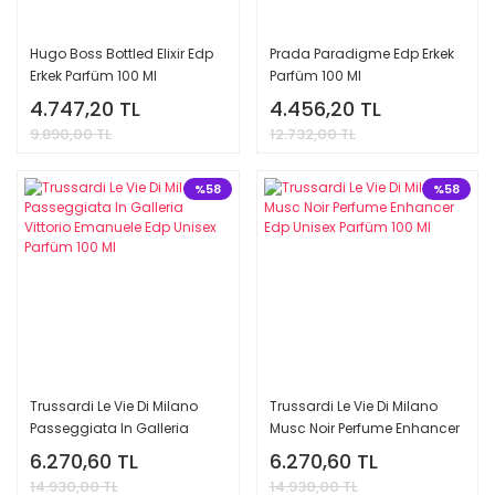
Hugo Boss Bottled Elixir Edp
Prada Paradigme Edp Erkek
Erkek Parfüm 100 Ml
Parfüm 100 Ml
4.747,20 TL
4.456,20 TL
9.890,00 TL
12.732,00 TL
%58
%58
Trussardi Le Vie Di Milano
Trussardi Le Vie Di Milano
Passeggiata In Galleria
Musc Noir Perfume Enhancer
Vittorio Emanuele Edp Unisex
Edp Unisex Parfüm 100 Ml
6.270,60 TL
6.270,60 TL
Parfüm 100 Ml
14.930,00 TL
14.930,00 TL