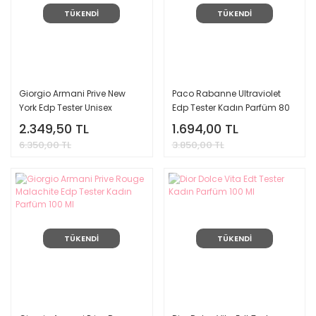
TÜKENDİ
TÜKENDİ
Giorgio Armani Prive New
Paco Rabanne Ultraviolet
York Edp Tester Unisex
Edp Tester Kadın Parfüm 80
Parfüm 100 Ml
Ml
2.349,50 TL
1.694,00 TL
6.350,00 TL
3.850,00 TL
TÜKENDİ
TÜKENDİ