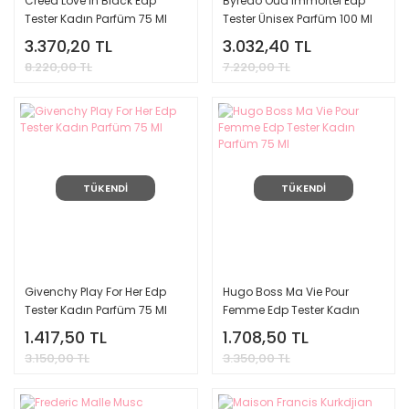
Creed Love İn Black Edp
Byredo Oud immortel Edp
Tester Kadın Parfüm 75 Ml
Tester Ünisex Parfüm 100 Ml
3.370,20 TL
3.032,40 TL
8.220,00 TL
7.220,00 TL
TÜKENDİ
TÜKENDİ
Givenchy Play For Her Edp
Hugo Boss Ma Vie Pour
Tester Kadın Parfüm 75 Ml
Femme Edp Tester Kadın
Parfüm 75 Ml
1.417,50 TL
1.708,50 TL
3.150,00 TL
3.350,00 TL