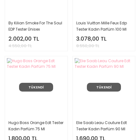
By Kilian Smoke For The Soul
Louis Vuitton Mille Feux Edp
EDP Tester Ünisex
Tester Kadın Parfüm 100 Ml
Parfüm 50 Ml
2.002,00 TL
3.078,00 TL
4.550,00 TL
8.550,00 TL
TÜKENDİ
TÜKENDİ
Hugo Boss Orange Edt Tester
Elie Saab Leau Couture Edt
Kadın Parfüm 75 Ml
Tester Kadın Parfüm 90 Ml
1.800,00 TL
1.690,00 TL