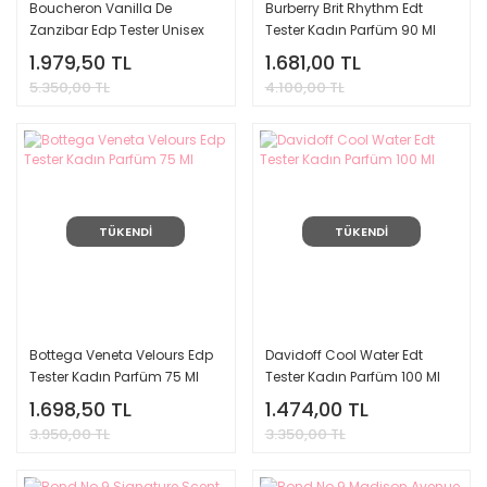
Boucheron Vanilla De
Burberry Brit Rhythm Edt
Zanzibar Edp Tester Unisex
Tester Kadın Parfüm 90 Ml
Parfüm 100 Ml
1.979,50 TL
1.681,00 TL
5.350,00 TL
4.100,00 TL
TÜKENDİ
TÜKENDİ
Bottega Veneta Velours Edp
Davidoff Cool Water Edt
Tester Kadın Parfüm 75 Ml
Tester Kadın Parfüm 100 Ml
1.698,50 TL
1.474,00 TL
3.950,00 TL
3.350,00 TL