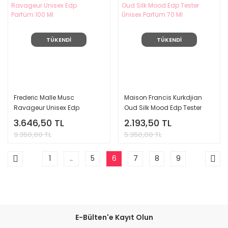
TÜKENDİ
TÜKENDİ
Frederic Malle Musc
Maison Francis Kurkdjian
Ravageur Unisex Edp
Oud Silk Mood Edp Tester
Parfüm 100 Ml
Ünisex Parfüm 70 Ml
3.646,50 TL
2.193,50 TL
9.350,00 TL
5.350,00 TL
1
..
5
6
7
8
9
E-Bülten'e Kayıt Olun