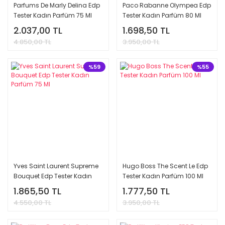
Parfums De Marly Delina Edp
Paco Rabanne Olympea Edp
Tester Kadın Parfüm 75 Ml
Tester Kadın Parfüm 80 Ml
2.037,00 TL
1.698,50 TL
4.850,00 TL
3.950,00 TL
%59
%55
Yves Saint Laurent Supreme
Hugo Boss The Scent Le Edp
Bouquet Edp Tester Kadın
Tester Kadın Parfüm 100 Ml
Parfüm 75 Ml
1.865,50 TL
1.777,50 TL
4.550,00 TL
3.950,00 TL