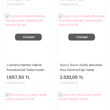
3.750,00 TL
3.250,00 TL
TÜKENDİ
TÜKENDİ
Carolina Herrera Vetiver
Gucci Gucci Guilty Absolute
Paradise Edt Tester Kadın
Pour Femme Edp Tester
Parfüm 100 Ml
Kadın Parfüm 90 Ml
1.657,50 TL
2.033,00 TL
4.250,00 TL
5.350,00 TL