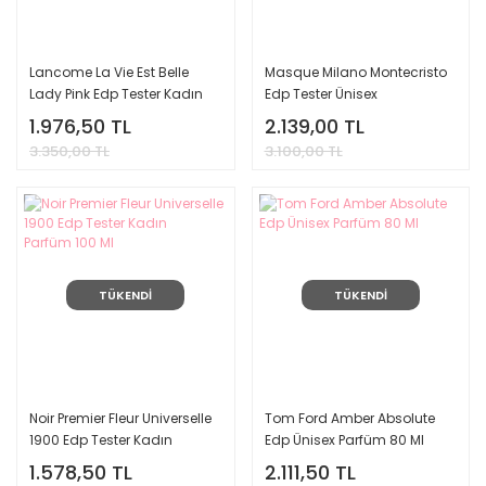
Lancome La Vie Est Belle
Masque Milano Montecristo
Lady Pink Edp Tester Kadın
Edp Tester Ünisex
Parfüm 75 Ml
Parfüm 35 Ml
1.976,50 TL
2.139,00 TL
3.350,00 TL
3.100,00 TL
TÜKENDİ
TÜKENDİ
Noir Premier Fleur Universelle
Tom Ford Amber Absolute
1900 Edp Tester Kadın
Edp Ünisex Parfüm 80 Ml
Parfüm 100 Ml
1.578,50 TL
2.111,50 TL