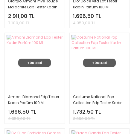
Giorgio Armani Prive Rouge
Dior Dolce Vita Edt Tester
Malachite Edp Tester Kadın
Kadın Parfüm 100 Ml
Parfüm 100 Ml
2.911,00 TL
1.696,50 TL
7.100,00 TL
4.350,00 TL
TÜKENDİ
TÜKENDİ
Armani Diamond Edp Tester
Costume National Pop
Kadın Parfüm 100 Ml
Collection Edp Tester Kadın
Parfüm 100 Ml
1.696,50 TL
1.732,50 TL
4.350,00 TL
3.850,00 TL