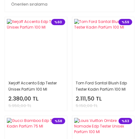
%60
%59
Xerjoff Accento Edp Tester
Tom Ford Santal Blush Edp
Ünisex Parfüm 100 Ml
Tester Kadın Parfüm 100 Ml
2.380,00 TL
2.111,50 TL
5.950,00 TL
5.150,00 TL
%58
%63