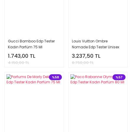
Gucci Bamboo Edp Tester
Louis Vuitton Ombre
Kadın Parfüm 75 Ml
Nomade Edp Tester Unisex
Parfüm 100 Ml
1.743,00 TL
3.237,50 TL
4.150,00 TL
8.750,00 TL
%58
%57