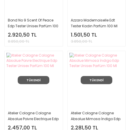
Bond No 9 Scent Of Peace
Azzaro Mademoiselle Edt
Edp Tester Unisex Parfüm 100
Tester Kadın Parfüm 100 Ml
Ml
2.920,50 TL
1.501,50 TL
8.850,00 TL
3.850,00 TL
TÜKENDİ
TÜKENDİ
Atelier Cologne Cologne
Atelier Cologne Cologne
Absolue Poivre Electrique Edp
Absolue Mimosa İndigo Edp
Tester Unisex Parfüm 100 Ml
Tester Unisex Parfüm 100 Ml
2.457,00 TL
2.281,50 TL