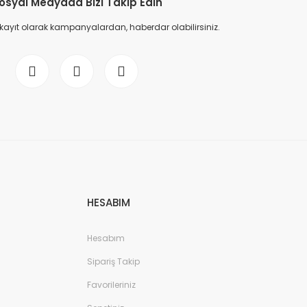
osyal Medyada Bizi Takip Edin
 kayıt olarak kampanyalardan, haberdar olabilirsiniz.
HESABIM
Hesabım
Sipariş Takip
Favorileriniz