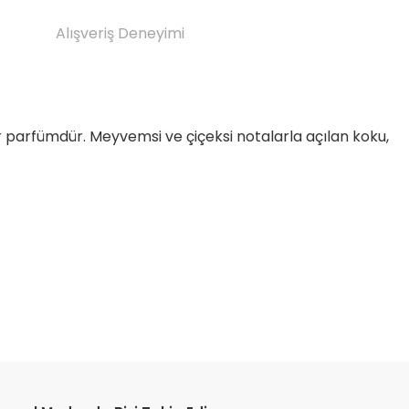
Alışveriş Deneyimi
r parfümdür. Meyvemsi ve çiçeksi notalarla açılan koku,
etebilirsiniz.