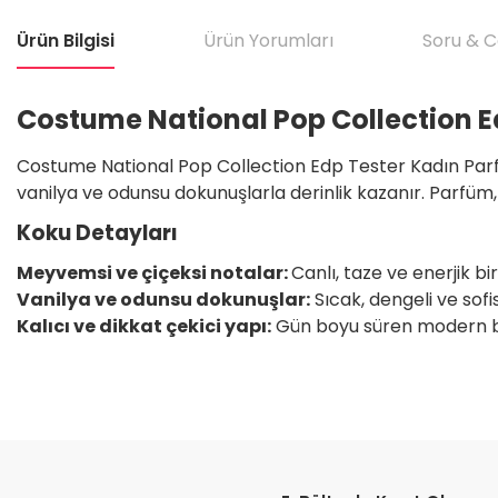
Ürün Bilgisi
Ürün Yorumları
Soru & 
Costume National Pop Collection E
Costume National Pop Collection Edp Tester Kadın Parfü
vanilya ve odunsu dokunuşlarla derinlik kazanır. Parfüm, k
Koku Detayları
Meyvemsi ve çiçeksi notalar:
Canlı, taze ve enerjik bir
Vanilya ve odunsu dokunuşlar:
Sıcak, dengeli ve sofi
Kalıcı ve dikkat çekici yapı:
Gün boyu süren modern bir
Bu ürünün fiyat bilgisi, resim, ürün açıklamalarında ve diğer konular
Satıcı için olumsuz söylenecek hiçbir şey yok. Çok yardımcı oldu. Dürüst 
teşekkür ediyorum. Tekrar görüşmek dileğiyle.
Görüş ve önerileriniz için teşekkür ederiz.
H... T... | 11/05/2026