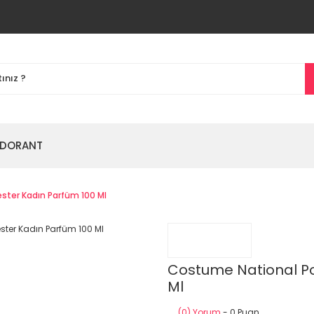
DORANT
ster Kadın Parfüm 100 Ml
Costume National Po
Ml
(0) Yorum
- 0 Puan