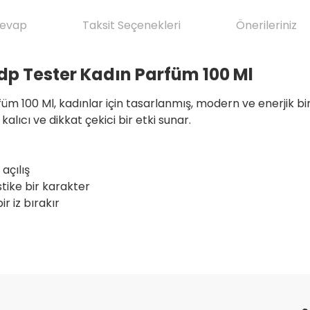
Cevap
Taksit Seçenekleri
Önerileriniz
dp Tester Kadın Parfüm 100 Ml
m 100 Ml, kadınlar için tasarlanmış, modern ve enerjik bi
alıcı ve dikkat çekici bir etki sunar.
 açılış
stike bir karakter
 iz bırakır
da yetersiz gördüğünüz noktaları öneri formunu kullanarak tarafımıza il
ve ilkeli gerçekten herşey için çok
Ürün hakkında henüz soru sorulmamış.
Bu ürüne ilk yorumu siz yapın!