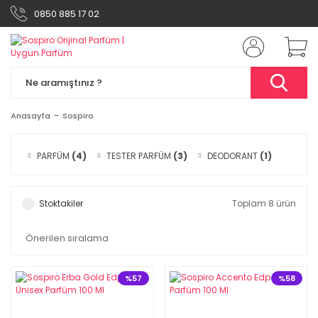
0850 885 17 02
Anasayfa
Sospiro
PARFÜM
(4)
TESTER PARFÜM
(3)
DEODORANT
(1)
Stoktakiler
Toplam 8 ürün
%57
%58