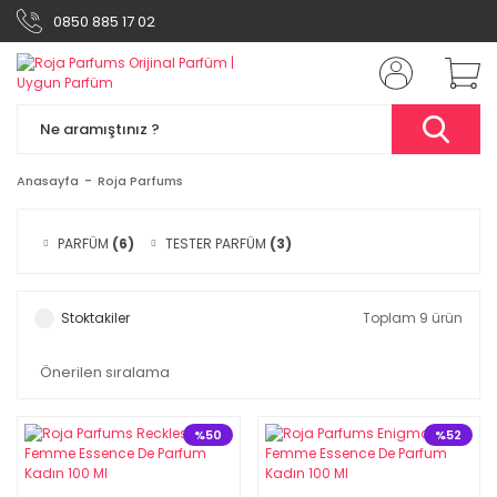
0850 885 17 02
Anasayfa
Roja Parfums
PARFÜM
(6)
TESTER PARFÜM
(3)
Stoktakiler
Toplam 9 ürün
%50
%52