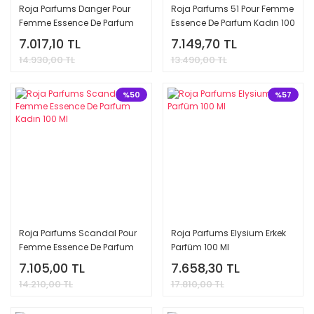
Roja Parfums Danger Pour
Roja Parfums 51 Pour Femme
Femme Essence De Parfum
Essence De Parfum Kadın 100
Kadın 100 Ml
Ml
7.017,10 TL
7.149,70 TL
14.930,00 TL
13.490,00 TL
%50
%57
Roja Parfums Scandal Pour
Roja Parfums Elysium Erkek
Femme Essence De Parfum
Parfüm 100 Ml
Kadın 100 Ml
7.105,00 TL
7.658,30 TL
14.210,00 TL
17.810,00 TL