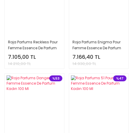
Roja Parfums Reckless Pour
Roja Parfums Enigma Pour
Femme Essence De Parfum
Femme Essence De Parfum
Kadın 100 Ml
Kadın 100 Ml
7.105,00 TL
7.166,40 TL
14.210,00 TL
14.930,00 TL
%53
%47