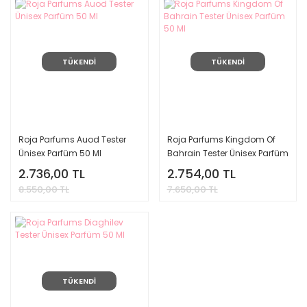
TÜKENDİ
TÜKENDİ
Roja Parfums Auod Tester
Roja Parfums Kingdom Of
Ünisex Parfüm 50 Ml
Bahrain Tester Ünisex Parfüm
50 Ml
2.736,00 TL
2.754,00 TL
8.550,00 TL
7.650,00 TL
TÜKENDİ