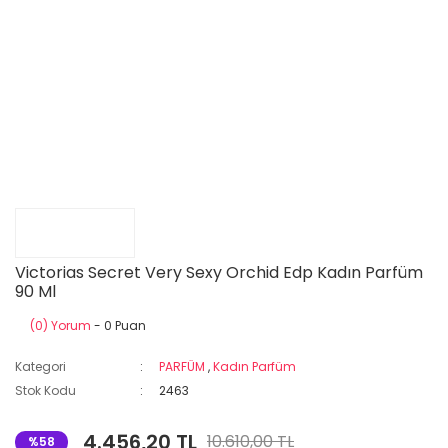
Victorias Secret Very Sexy Orchid Edp Kadın Parfüm
90 Ml
(0) Yorum
- 0 Puan
Kategori
PARFÜM
,
Kadın Parfüm
Stok Kodu
2463
4.456,20 TL
10.610,00 TL
%58