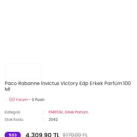
Paco Rabanne İnvictus Victory Edp Erkek Parfüm 100
Ml
(0) Yorum
- 0 Puan
Kategori
PARFÜM
,
Erkek Parfüm
Stok Kodu
2042
4.309,90 TL
9.170,00 TL
%53