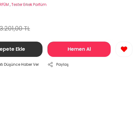
ARFÜM
,
Tester Erkek Parfüm
3.201,00 TL
epete Ekle
Hemen Al
atı Düşünce Haber Ver
Paylaş