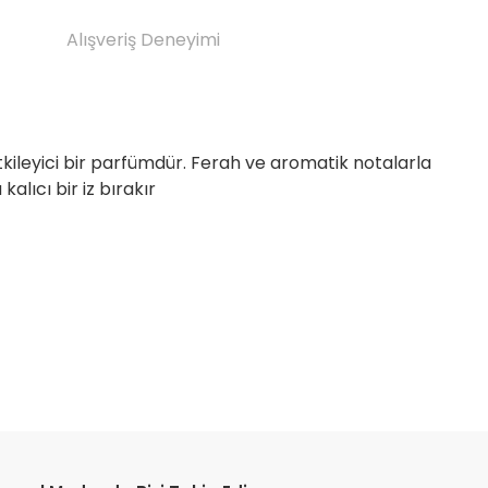
Alışveriş Deneyimi
kileyici bir parfümdür. Ferah ve aromatik notalarla
alıcı bir iz bırakır
etebilirsiniz.