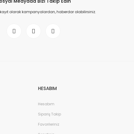
osyal Medyada Bizi Takip Edin
 kayıt olarak kampanyalardan, haberdar olabilirsiniz.
HESABIM
Hesabım
Sipariş Takip
Favorileriniz