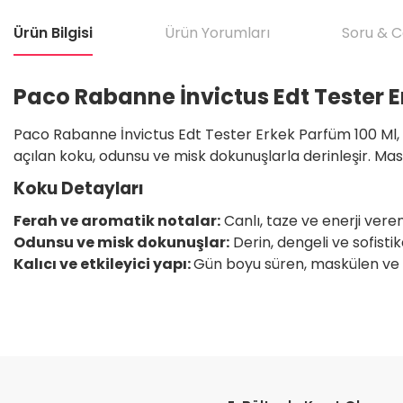
Ürün Bilgisi
Ürün Yorumları
Soru & 
Paco Rabanne İnvictus Edt Tester E
Paco Rabanne İnvictus Edt Tester Erkek Parfüm 100 Ml, d
açılan koku, odunsu ve misk dokunuşlarla derinleşir. Maskül
Koku Detayları
Ferah ve aromatik notalar:
Canlı, taze ve enerji veren 
Odunsu ve misk dokunuşlar:
Derin, dengeli ve sofistik
Kalıcı ve etkileyici yapı:
Gün boyu süren, maskülen ve u
Bu ürünün fiyat bilgisi, resim, ürün açıklamalarında ve diğer konular
Satıcı için olumsuz söylenecek hiçbir şey yok. Çok yardımcı oldu. Dürüst 
teşekkür ediyorum. Tekrar görüşmek dileğiyle.
Görüş ve önerileriniz için teşekkür ederiz.
H... T... | 11/05/2026