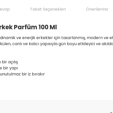
Cevap
Taksit Seçenekleri
Önerileriniz
rkek Parfüm 100 Ml
inamik ve enerjik erkekler için tasarlanmış, modern ve et
en, canlı ve kalıcı yapısıyla gün boyu etkileyici ve akılda k
bir açılış
e bir yapı
nutulmaz bir iz bırakır
da yetersiz gördüğünüz noktaları öneri formunu kullanarak tarafımıza il
ve ilkeli gerçekten herşey için çok
Ürün hakkında henüz soru sorulmamış.
Bu ürüne ilk yorumu siz yapın!