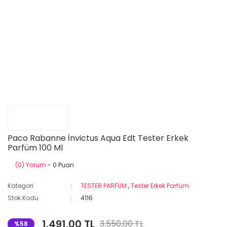
Paco Rabanne İnvictus Aqua Edt Tester Erkek
Parfüm 100 Ml
(0) Yorum
- 0 Puan
Kategori
TESTER PARFÜM
,
Tester Erkek Parfüm
Stok Kodu
4116
1.491,00 TL
3.550,00 TL
%58