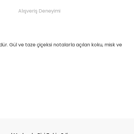
Alışveriş Deneyimi
r. Gül ve taze çiçeksi notalarla açılan koku, misk ve
etebilirsiniz.