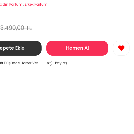
adın Parfüm
,
Erkek Parfüm
13.490,00 TL
epete Ekle
Hemen Al
atı Düşünce Haber Ver
Paylaş