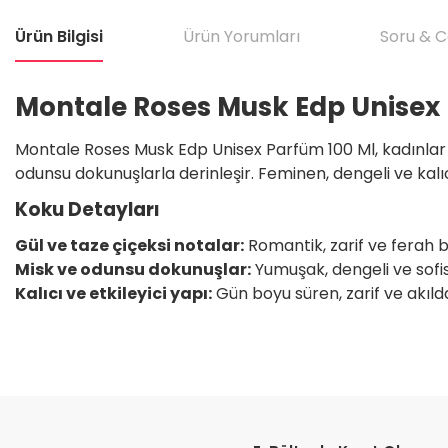
Ürün Bilgisi
Ürün Yorumları
Soru & 
Montale Roses Musk Edp Unisex 
Montale Roses Musk Edp Unisex Parfüm 100 Ml, kadınlar ve
odunsu dokunuşlarla derinleşir. Feminen, dengeli ve kalıcı 
Koku Detayları
Gül ve taze çiçeksi notalar:
Romantik, zarif ve ferah bi
Misk ve odunsu dokunuşlar:
Yumuşak, dengeli ve sofis
Kalıcı ve etkileyici yapı:
Gün boyu süren, zarif ve akılda 
Bu ürünün fiyat bilgisi, resim, ürün açıklamalarında ve diğer konular
Satıcı için olumsuz söylenecek hiçbir şey yok. Çok yardımcı oldu. Dürüst 
teşekkür ediyorum. Tekrar görüşmek dileğiyle.
Görüş ve önerileriniz için teşekkür ederiz.
H... T... | 11/05/2026