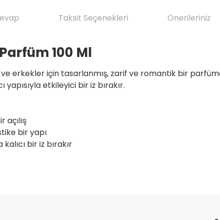
Cevap
Taksit Seçenekleri
Önerileriniz
Parfüm 100 Ml
 erkekler için tasarlanmış, zarif ve romantik bir parfümdü
yapısıyla etkileyici bir iz bırakır.
r açılış
tike bir yapı
kalıcı bir iz bırakır
da yetersiz gördüğünüz noktaları öneri formunu kullanarak tarafımıza il
ve ilkeli gerçekten herşey için çok
Ürün hakkında henüz soru sorulmamış.
Bu ürüne ilk yorumu siz yapın!