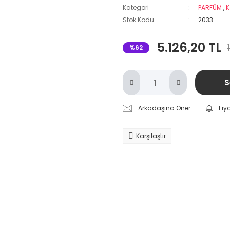
Kategori
PARFÜM
,
K
Stok Kodu
2033
5.126,20 TL
%62
S
Arkadaşına Öner
Fiy
Karşılaştır