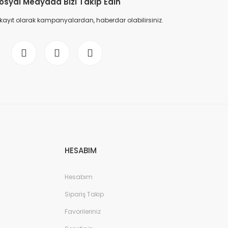
osyal Medyada Bizi Takip Edin
 kayıt olarak kampanyalardan, haberdar olabilirsiniz.
HESABIM
Hesabım
Sipariş Takip
Favorileriniz