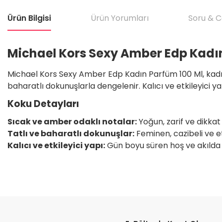
Ürün Bilgisi
Ürün Yorumları
Soru & 
Michael Kors Sexy Amber Edp Kadı
Michael Kors Sexy Amber Edp Kadın Parfüm 100 Ml, kadınla
baharatlı dokunuşlarla dengelenir. Kalıcı ve etkileyici yap
Koku Detayları
Sıcak ve amber odaklı notalar:
Yoğun, zarif ve dikkat ç
Tatlı ve baharatlı dokunuşlar:
Feminen, cazibeli ve et
Kalıcı ve etkileyici yapı:
Gün boyu süren hoş ve akılda ka
Bu ürünün fiyat bilgisi, resim, ürün açıklamalarında ve diğer konular
Satıcı için olumsuz söylenecek hiçbir şey yok. Çok yardımcı oldu. Dürüst 
teşekkür ediyorum. Tekrar görüşmek dileğiyle.
Görüş ve önerileriniz için teşekkür ederiz.
H... T... | 11/05/2026