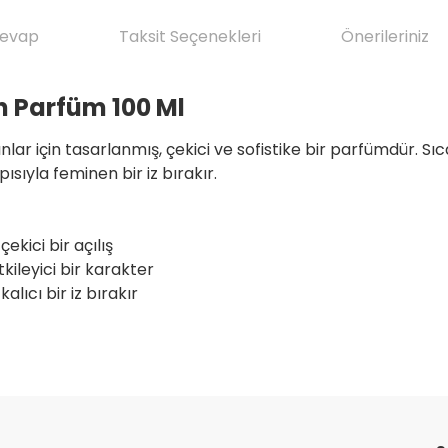
Cevap
Taksit Seçenekleri
Önerileriniz
n Parfüm 100 Ml
r için tasarlanmış, çekici ve sofistike bir parfümdür. Sıc
ısıyla feminen bir iz bırakır.
ekici bir açılış
kileyici bir karakter
lıcı bir iz bırakır
da yetersiz gördüğünüz noktaları öneri formunu kullanarak tarafımıza il
ve ilkeli gerçekten herşey için çok
Ürün hakkında henüz soru sorulmamış.
Bu ürüne ilk yorumu siz yapın!