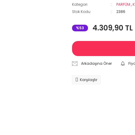
Kategori
PARFÜM
,
K
Stok Kodu
2386
4.309,90 TL
%53
Arkadaşına Öner
Fiy
Karşılaştır