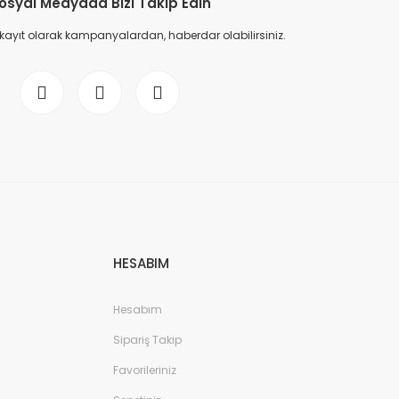
osyal Medyada Bizi Takip Edin
 kayıt olarak kampanyalardan, haberdar olabilirsiniz.
HESABIM
Hesabım
Sipariş Takip
Favorileriniz