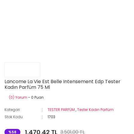
Lancome La Vie Est Belle Intensement Edp Tester
Kadın Parfüm 75 Ml
(0) Yorum
- 0 Puan
Kategori
TESTER PARFÜM
,
Tester Kadın Parfüm
Stok Kodu
1703
1.470,42 TL
3.501,00 TL
%58