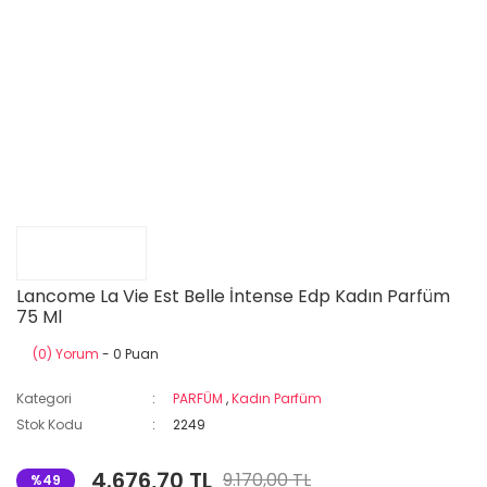
Lancome La Vie Est Belle İntense Edp Kadın Parfüm
75 Ml
(0) Yorum
- 0 Puan
Kategori
PARFÜM
,
Kadın Parfüm
Stok Kodu
2249
4.676,70 TL
9.170,00 TL
%49