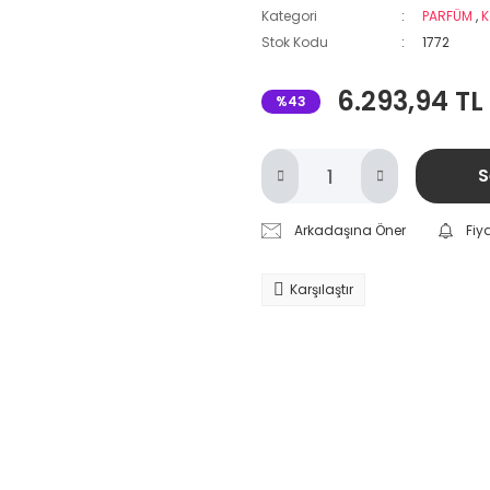
Kategori
PARFÜM
,
K
Stok Kodu
1772
6.293,94 TL
%43
S
Arkadaşına Öner
Fiy
Karşılaştır