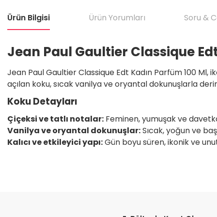
Ürün Bilgisi
Ürün Yorumları
Soru & 
Jean Paul Gaultier Classique Ed
Jean Paul Gaultier Classique Edt Kadın Parfüm 100 Ml, ik
açılan koku, sıcak vanilya ve oryantal dokunuşlarla derinle
Koku Detayları
Çiçeksi ve tatlı notalar:
Feminen, yumuşak ve davetkâr
Vanilya ve oryantal dokunuşlar:
Sıcak, yoğun ve başt
Kalıcı ve etkileyici yapı:
Gün boyu süren, ikonik ve unut
Bu ürünün fiyat bilgisi, resim, ürün açıklamalarında ve diğer konular
Satıcı için olumsuz söylenecek hiçbir şey yok. Çok yardımcı oldu. Dürüst 
teşekkür ediyorum. Tekrar görüşmek dileğiyle.
Görüş ve önerileriniz için teşekkür ederiz.
H... T... | 11/05/2026