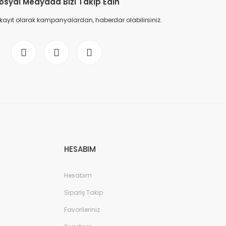
osyal Medyada Bizi Takip Edin
 kayıt olarak kampanyalardan, haberdar olabilirsiniz.
HESABIM
Hesabım
Sipariş Takip
Favorileriniz