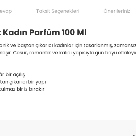
Cevap
Taksit Seçenekleri
Önerileriniz
t Kadın Parfüm 100 Ml
onik ve baştan çıkarıcı kadınlar için tasarlanmış, zamansız
şir. Cesur, romantik ve kalıcı yapısıyla gün boyu etkileyici 
 bir açılış
an çıkarıcı bir yapı
ulmaz bir iz bırakır
da yetersiz gördüğünüz noktaları öneri formunu kullanarak tarafımıza il
ve ilkeli gerçekten herşey için çok
Ürün hakkında henüz soru sorulmamış.
Bu ürüne ilk yorumu siz yapın!