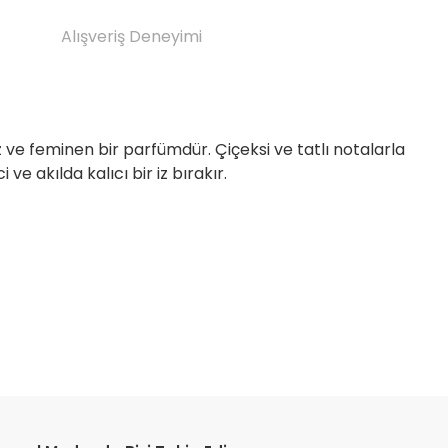
Alışveriş Deneyimi
 ve feminen bir parfümdür. Çiçeksi ve tatlı notalarla
ve akılda kalıcı bir iz bırakır.
etebilirsiniz.