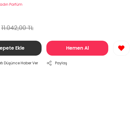
adın Parfüm
11.042,00 TL
epete Ekle
Hemen Al
atı Düşünce Haber Ver
Paylaş