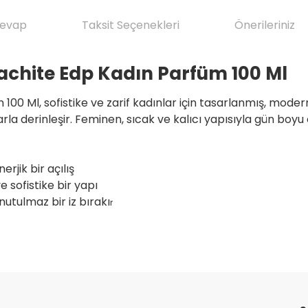
Cevap
Taksit Seçenekleri
Önerileriniz
achite Edp Kadın Parfüm 100 Ml
0 Ml, sofistike ve zarif kadınlar için tasarlanmış, modern
 derinleşir. Feminen, sıcak ve kalıcı yapısıyla gün boyu etki
erjik bir açılış
e sofistike bir yapı
utulmaz bir iz bırakı
r
da yetersiz gördüğünüz noktaları öneri formunu kullanarak tarafımıza il
ve ilkeli gerçekten herşey için çok
Ürün hakkında henüz soru sorulmamış.
Bu ürüne ilk yorumu siz yapın!