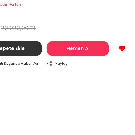
adın Parfüm
22.022,00 TL
epete Ekle
Hemen Al
atı Düşünce Haber Ver
Paylaş