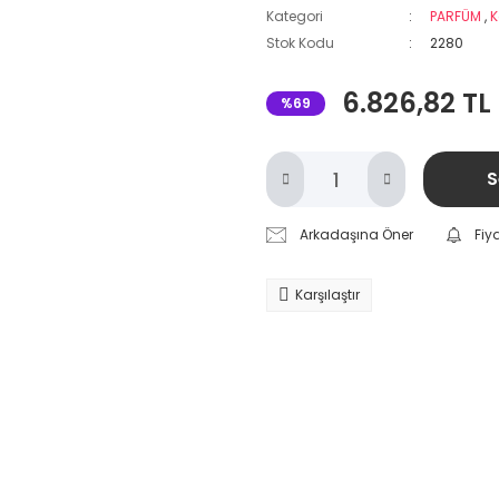
Kategori
PARFÜM
,
K
Stok Kodu
2280
6.826,82 TL
%69
S
Arkadaşına Öner
Fiy
Karşılaştır