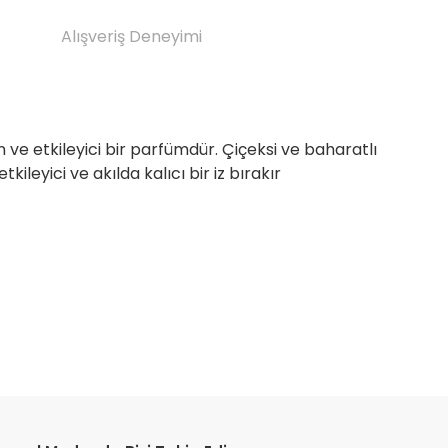
Alışveriş Deneyimi
 ve etkileyici bir parfümdür. Çiçeksi ve baharatlı
leyici ve akılda kalıcı bir iz bırakır
etebilirsiniz.