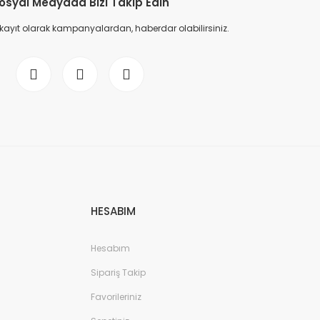
osyal Medyada Bizi Takip Edin
 kayıt olarak kampanyalardan, haberdar olabilirsiniz.
HESABIM
Hesabım
Sipariş Takip
Favorileriniz