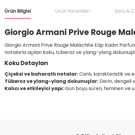
Ürün Bilgisi
Ürün Yorumları
Soru & 
Giorgio Armani Prive Rouge Mal
Giorgio Armani Prive Rouge Malachite Edp Kadın Parfüm 10
notalarla açılan koku, tüberoz ve ylang-ylang dokunuşlarla
Koku Detayları
Çiçeksi ve baharatlı notalar:
Canlı, karakteristik ve en
Tüberoz ve ylang-ylang dokunuşlar:
Derin, dengeli v
Kalıcı ve etkileyici yapı:
Gün boyu süren, feminen ve un
Bu ürünün fiyat bilgisi, resim, ürün açıklamalarında ve diğer konular
Satıcı için olumsuz söylenecek hiçbir şey yok. Çok yardımcı oldu. Dürüst 
teşekkür ediyorum. Tekrar görüşmek dileğiyle.
Görüş ve önerileriniz için teşekkür ederiz.
H... T... | 11/05/2026