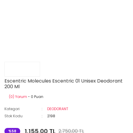
Escentric Molecules Escentric 01 Unisex Deodorant
200 Ml
(0) Yorum
- 0 Puan
Kategori
DEODORANT
Stok Kodu
2198
1.155,00 TL
2.750,00 TL
%58