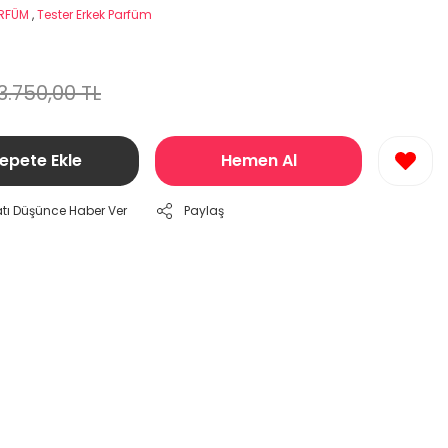
ARFÜM
,
Tester Erkek Parfüm
3.750,00 TL
epete Ekle
Hemen Al
atı Düşünce Haber Ver
Paylaş