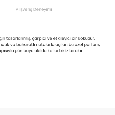
Alışveriş Deneyimi
in tasarlanmış, çarpıcı ve etkileyici bir kokudur.
romatik ve baharatlı notalarla açılan bu özel parfüm,
ıyla gün boyu akılda kalıcı bir iz bırakır.
etebilirsiniz.