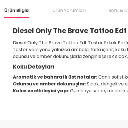
Ürün Bilgisi
Ürün Yorumları
Soru & 
Diesel Only The Brave Tattoo Edt
Diesel Only The Brave Tattoo Edt Tester Erkek Parfüm 1
Tester versiyonu yalnızca ambalaj farkı içerir; koku k
odunsu ve amber dokunuşlarla zenginleşerek sıcak, de
Koku Detayları
Aromatik ve baharatlı üst notalar:
Canlı, sofistik
Odunsu ve amber dokunuşlar:
Sıcak, dengeli ve et
Kalıcı ve etkileyici yapı:
Gün boyu süren, modern ve
Bu ürünün fiyat bilgisi, resim, ürün açıklamalarında ve diğer konular
Satıcı için olumsuz söylenecek hiçbir şey yok. Çok yardımcı oldu. Dürüst 
teşekkür ediyorum. Tekrar görüşmek dileğiyle.
Görüş ve önerileriniz için teşekkür ederiz.