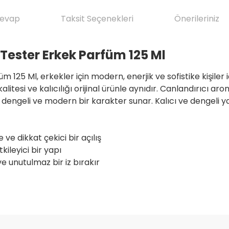
Cevap
Taksit Seçenekleri
Önerileriniz
 Tester Erkek Parfüm 125 Ml
25 Ml, erkekler için modern, enerjik ve sofistike kişiler iç
alitesi ve kalıcılığı orijinal ürünle aynıdır. Canlandırıcı a
ngeli ve modern bir karakter sunar. Kalıcı ve dengeli yapıs
e ve dikkat çekici bir açılış
kileyici bir yapı
 unutulmaz bir iz bırakır
da yetersiz gördüğünüz noktaları öneri formunu kullanarak tarafımıza il
ve ilkeli gerçekten herşey için çok
Ürün hakkında henüz soru sorulmamış.
Bu ürüne ilk yorumu siz yapın!