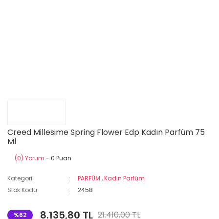
Creed Millesime Spring Flower Edp Kadın Parfüm 75
Ml
(0) Yorum
- 0 Puan
Kategori
PARFÜM
,
Kadın Parfüm
Stok Kodu
2458
8.135,80 TL
21.410,00 TL
%62