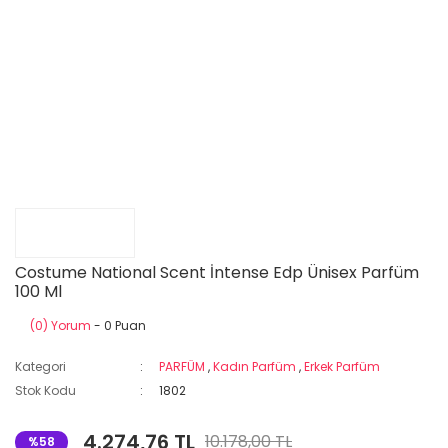
Costume National Scent İntense Edp Ünisex Parfüm
100 Ml
(0) Yorum
- 0 Puan
Kategori
PARFÜM
,
Kadın Parfüm
,
Erkek Parfüm
Stok Kodu
1802
4.274,76 TL
10.178,00 TL
%58