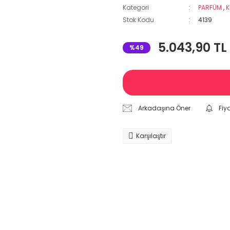
Kategori
PARFÜM
,
K
Stok Kodu
4139
5.043,90 TL
%49
Arkadaşına Öner
Fiy
Karşılaştır