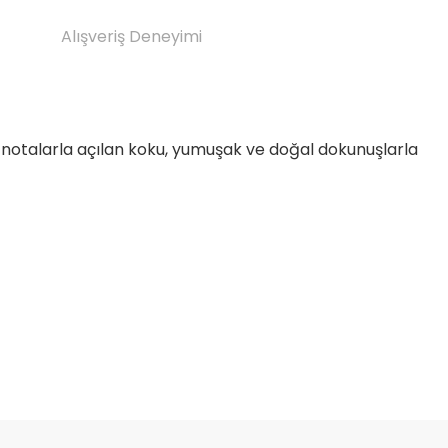
Alışveriş Deneyimi
si notalarla açılan koku, yumuşak ve doğal dokunuşlarla
etebilirsiniz.