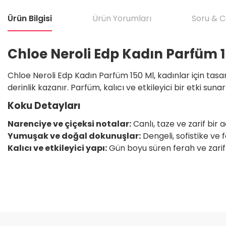
Ürün Bilgisi
Ürün Yorumları
Soru & 
Chloe Neroli Edp Kadın Parfüm 
Chloe Neroli Edp Kadın Parfüm 150 Ml, kadınlar için tasa
derinlik kazanır. Parfüm, kalıcı ve etkileyici bir etki sunar
Koku Detayları
Narenciye ve çiçeksi notalar:
Canlı, taze ve zarif bir aç
Yumuşak ve doğal dokunuşlar:
Dengeli, sofistike ve
Kalıcı ve etkileyici yapı:
Gün boyu süren ferah ve zarif b
Bu ürünün fiyat bilgisi, resim, ürün açıklamalarında ve diğer konular
Satıcı için olumsuz söylenecek hiçbir şey yok. Çok yardımcı oldu. Dürüst 
teşekkür ediyorum. Tekrar görüşmek dileğiyle.
Görüş ve önerileriniz için teşekkür ederiz.