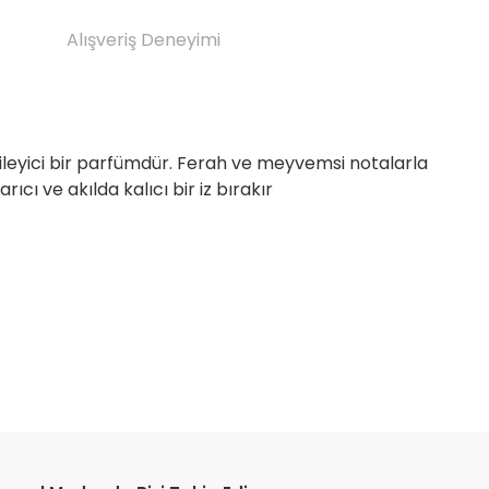
Alışveriş Deneyimi
ileyici bir parfümdür. Ferah ve meyvemsi notalarla
ıcı ve akılda kalıcı bir iz bırakır
etebilirsiniz.