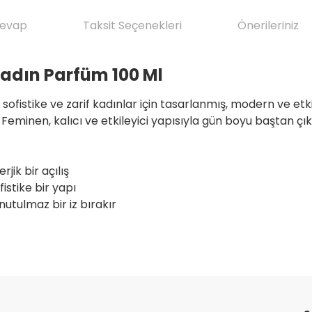
Cevap
Taksit Seçenekleri
Önerileriniz
adın Parfüm 100 Ml
fistike ve zarif kadınlar için tasarlanmış, modern ve etk
Feminen, kalıcı ve etkileyici yapısıyla gün boyu baştan çıkar
rjik bir açılış
istike bir yapı
utulmaz bir iz bırakır
da yetersiz gördüğünüz noktaları öneri formunu kullanarak tarafımıza il
ve ilkeli gerçekten herşey için çok
Ürün hakkında henüz soru sorulmamış.
Bu ürüne ilk yorumu siz yapın!