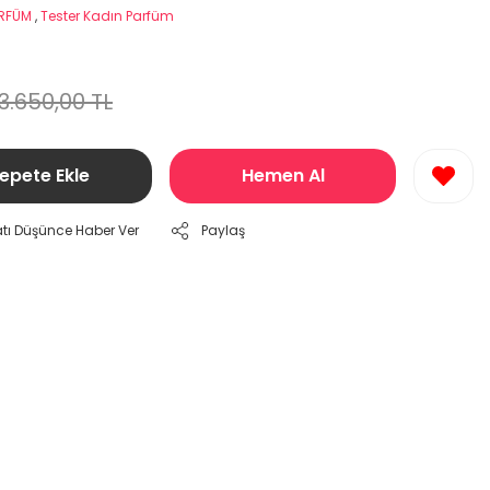
ARFÜM
,
Tester Kadın Parfüm
3.650,00 TL
epete Ekle
Hemen Al
atı Düşünce Haber Ver
Paylaş