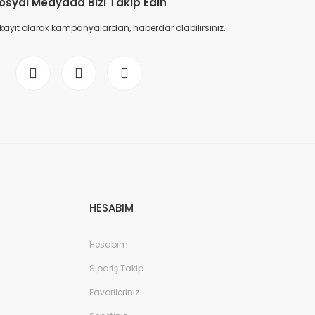
osyal Medyada Bizi Takip Edin
 kayıt olarak kampanyalardan, haberdar olabilirsiniz.
HESABIM
Hesabım
Sipariş Takip
Favorileriniz