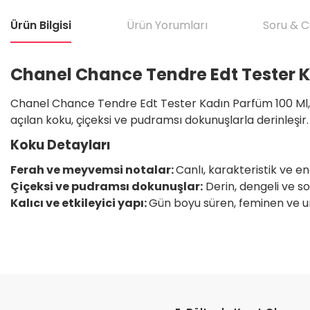
Ürün Bilgisi
Ürün Yorumları
Soru & 
Chanel Chance Tendre Edt Tester K
Chanel Chance Tendre Edt Tester Kadın Parfüm 100 Ml, so
açılan koku, çiçeksi ve pudramsı dokunuşlarla derinleşir. 
Koku Detayları
Ferah ve meyvemsi notalar:
Canlı, karakteristik ve ene
Çiçeksi ve pudramsı dokunuşlar:
Derin, dengeli ve sof
Kalıcı ve etkileyici yapı:
Gün boyu süren, feminen ve un
Bu ürünün fiyat bilgisi, resim, ürün açıklamalarında ve diğer konular
Satıcı için olumsuz söylenecek hiçbir şey yok. Çok yardımcı oldu. Dürüst 
teşekkür ediyorum. Tekrar görüşmek dileğiyle.
Görüş ve önerileriniz için teşekkür ederiz.
H... T... | 11/05/2026