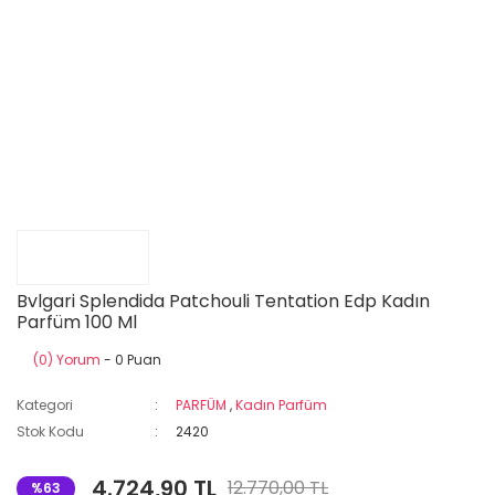
Bvlgari Splendida Patchouli Tentation Edp Kadın
Parfüm 100 Ml
(0) Yorum
- 0 Puan
Kategori
PARFÜM
,
Kadın Parfüm
Stok Kodu
2420
4.724,90 TL
12.770,00 TL
%63