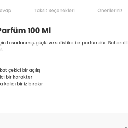
Cevap
Taksit Seçenekleri
Önerileriniz
Parfüm 100 Ml
in tasarlanmış, güçlü ve sofistike bir parfümdür. Baharatlı
r.
t çekici bir açılış
ici bir karakter
kalıcı bir iz bırakır
da yetersiz gördüğünüz noktaları öneri formunu kullanarak tarafımıza il
ve ilkeli gerçekten herşey için çok
Ürün hakkında henüz soru sorulmamış.
Bu ürüne ilk yorumu siz yapın!