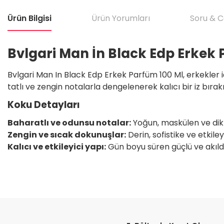
Ürün Bilgisi
Ürün Yorumları
Soru & 
Bvlgari Man İn Black Edp Erkek 
Bvlgari Man In Black Edp Erkek Parfüm 100 Ml, erkekler iç
tatlı ve zengin notalarla dengelenerek kalıcı bir iz bırakı
Koku Detayları
Baharatlı ve odunsu notalar:
Yoğun, maskülen ve dikka
Zengin ve sıcak dokunuşlar:
Derin, sofistike ve etkiley
Kalıcı ve etkileyici yapı:
Gün boyu süren güçlü ve akılda 
Bu ürünün fiyat bilgisi, resim, ürün açıklamalarında ve diğer konular
Satıcı için olumsuz söylenecek hiçbir şey yok. Çok yardımcı oldu. Dürüst 
teşekkür ediyorum. Tekrar görüşmek dileğiyle.
Görüş ve önerileriniz için teşekkür ederiz.
H... T... | 11/05/2026