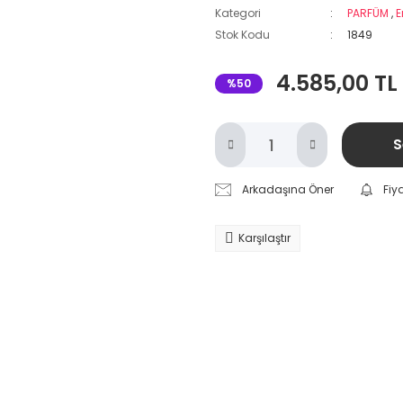
Kategori
PARFÜM
,
E
Stok Kodu
1849
4.585,00 TL
%50
S
Arkadaşına Öner
Fiy
Karşılaştır