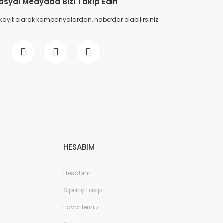
osyal Medyada Bizi Takip Edin
 kayıt olarak kampanyalardan, haberdar olabilirsiniz.
HESABIM
Hesabım
Sipariş Takip
Favorileriniz