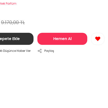
rkek Parfüm
9.170,00 TL
epete Ekle
Hemen Al
atı Düşünce Haber Ver
Paylaş