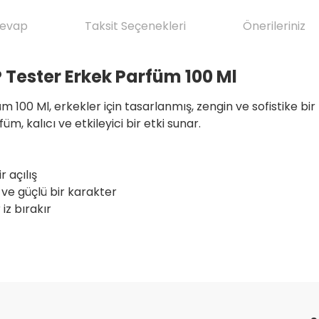
Cevap
Taksit Seçenekleri
Önerileriniz
Tester Erkek Parfüm 100 Ml
0 Ml, erkekler için tasarlanmış, zengin ve sofistike bir
m, kalıcı ve etkileyici bir etki sunar.
 açılış
 ve güçlü bir karakter
iz bırakır
da yetersiz gördüğünüz noktaları öneri formunu kullanarak tarafımıza il
ve ilkeli gerçekten herşey için çok
Ürün hakkında henüz soru sorulmamış.
Bu ürüne ilk yorumu siz yapın!