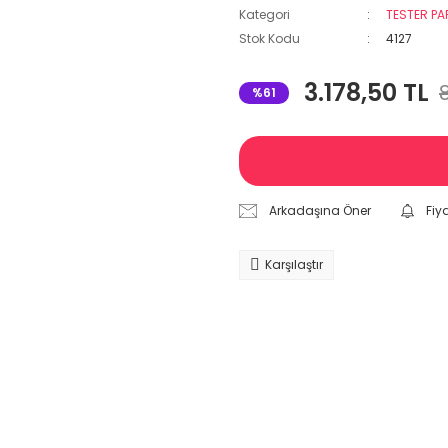
Kategori
TESTER P
Stok Kodu
4127
3.178,50 TL
%61
Arkadaşına Öner
Fiy
Karşılaştır