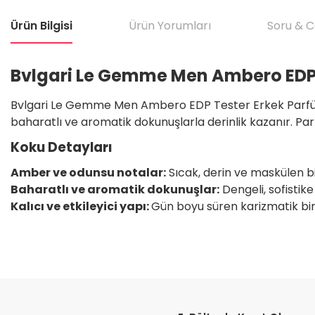
Ürün Bilgisi
Ürün Yorumları
Soru & 
Bvlgari Le Gemme Men Ambero EDP 
Bvlgari Le Gemme Men Ambero EDP Tester Erkek Parfüm 10
baharatlı ve aromatik dokunuşlarla derinlik kazanır. Parfü
Koku Detayları
Amber ve odunsu notalar:
Sıcak, derin ve maskülen bir
Baharatlı ve aromatik dokunuşlar:
Dengeli, sofistike
Kalıcı ve etkileyici yapı:
Gün boyu süren karizmatik bir 
Bu ürünün fiyat bilgisi, resim, ürün açıklamalarında ve diğer konular
Satıcı için olumsuz söylenecek hiçbir şey yok. Çok yardımcı oldu. Dürüst 
teşekkür ediyorum. Tekrar görüşmek dileğiyle.
Görüş ve önerileriniz için teşekkür ederiz.
H... T... | 11/05/2026