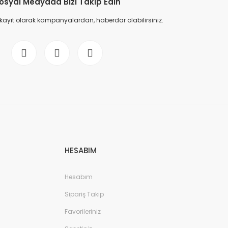
osyal Medyada Bizi Takip Edin
 kayıt olarak kampanyalardan, haberdar olabilirsiniz.
HESABIM
Hesabım
Sipariş Takip
Favorileriniz