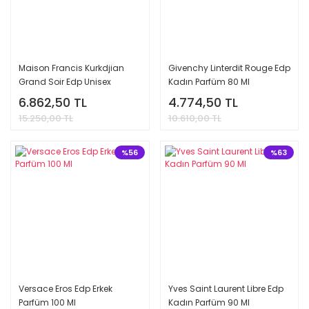
Maison Francis Kurkdjian
Givenchy Linterdit Rouge Edp
Grand Soir Edp Unisex
Kadın Parfüm 80 Ml
Parfüm 70 Ml
6.862,50 TL
4.774,50 TL
15.250,00 TL
10.610,00 TL
%56
%63
Versace Eros Edp Erkek
Yves Saint Laurent Libre Edp
Parfüm 100 Ml
Kadın Parfüm 90 Ml