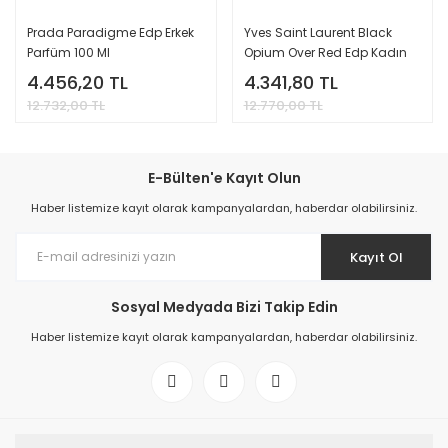
Prada Paradigme Edp Erkek
Yves Saint Laurent Black
Parfüm 100 Ml
Opium Over Red Edp Kadın
Parfüm 100 Ml
4.456,20 TL
4.341,80 TL
12.732,00 TL
12.770,00 TL
E-Bülten'e Kayıt Olun
Haber listemize kayıt olarak kampanyalardan, haberdar olabilirsiniz.
Kayıt Ol
Sosyal Medyada Bizi Takip Edin
Haber listemize kayıt olarak kampanyalardan, haberdar olabilirsiniz.