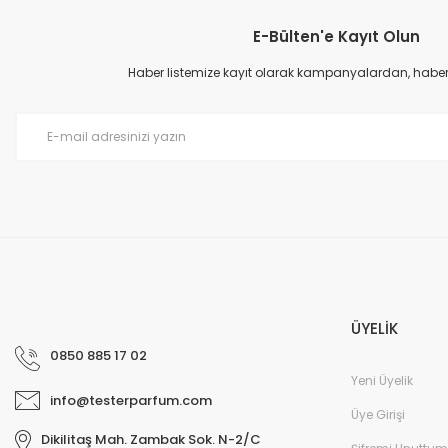
E-Bülten'e Kayıt Olun
Haber listemize kayıt olarak kampanyalardan, haberda
ÜYELİK
0850 885 17 02
Yeni Üyelik
info@testerparfum.com
Üye Girişi
Dikilitaş Mah. Zambak Sok. N-2/C