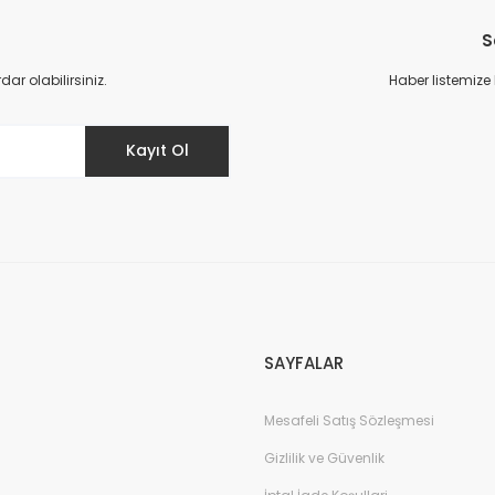
S
r olabilirsiniz.
Haber listemize
Kayıt Ol
SAYFALAR
Mesafeli Satış Sözleşmesi
Gizlilik ve Güvenlik