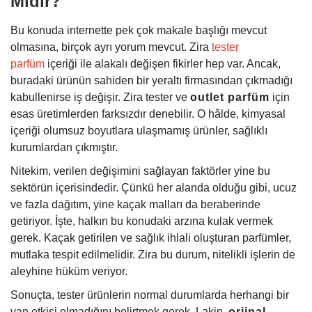
Mıdır?
Bu konuda internette pek çok makale başlığı mevcut
olmasına, birçok ayrı yorum mevcut. Zira
tester
parfüm
içeriği ile alakalı değişen fikirler hep var. Ancak,
buradaki ürünün sahiden bir yeraltı firmasından çıkmadığı
kabullenirse iş değişir. Zira tester ve
outlet parfüm
için
esas üretimlerden farksızdır denebilir. O hâlde, kimyasal
içeriği olumsuz boyutlara ulaşmamış ürünler, sağlıklı
kurumlardan çıkmıştır.
Nitekim, verilen değişimini sağlayan faktörler yine bu
sektörün içerisindedir. Çünkü her alanda olduğu gibi, ucuz
ve fazla dağıtım, yine kaçak malları da beraberinde
getiriyor. İşte, halkın bu konudaki arzına kulak vermek
gerek. Kaçak getirilen ve sağlık ihlali oluşturan parfümler,
mutlaka tespit edilmelidir. Zira bu durum, nitelikli işlerin de
aleyhine hüküm veriyor.
Sonuçta, tester ürünlerin normal durumlarda herhangi bir
yan etkisi olmadığını belirtmek gerek. Lakin,
orjinal