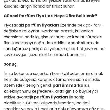
çok daha ekonomik bir şekilde satın almak isteyen
kullanıcılar için harika bir fırsat sunar.
Güncel Parfüm Fiyatları Neye Göre Belirlenir?
Piyasadaki
parfüm fiyatları
üzerinde pek çok farklı
değişken rol oynar. Markanın prestiji, kullanılan
esansların nadirliği, şişe tasarımı ve ithalat süreçleri
fiyatlandırmayı doğrudan etkiler. Ancak sitemizde
sunduğumuz geniş ürün yelpazesi, her bütçeye ve her
zevke uygun çözümleri bir arada barındırır.
Sonuç
İmza kokunuzu seçerken hem kaliteden emin olmak
hem de bütçenizi korumak tamamen sizin elinizde.
Sitemizdeki zengin içerikli
parfüm markaları
koleksiyonunu keşfederek, aradığınız o büyüleyici
etkiye avantajlı
parfüm fiyatları
ile sahip
olabilirsiniz. Güvenli alışveriş fırsatları, indirimli
seçekler ve cazip fırsatlarla dolu dünyamıza göz atın,