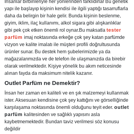
İnsanlar birbirileriyle her yönlerinden farklıdırlar Bu genetik
yapı ile başlayıp kişinin kendisi ile ilgili yaptığı tasarruflarla
daha da belirgin bir hale gelir. Bunda kişinin beslenme,
giyim, iklim, ilaç kullanımı, alkol sigara gibi alışkanlıklar
gibi pek çok etken önemli rol oynar.
Bu maksatla
tester
parfüm
imaj noktasında erkeğe çok şey katan parfümde
vizyon ve kalite imalatı ile müşteri profili doğrultusunda
ürünler sunar. Bu destek hem şubelerimizde ya da
mağazalarımızda ve de telefon ile ulaşmanızda da birebir
olarak verilmektedir. Kişiye yönelik bu akım neticesinde
alınan fayda da maksimum nitelik kazanır.
Outlet Parfüm ne Demektir?
İnsan her zaman en kaliteli ve en şık malzemeyi kullanmak
ister. Aksesuarı kendisine çok şey kattığını ve görselliğinde
karşılaşama noktasında önemli olduğunu teyit eder.
outlet
parfüm
kalitesinden ve sağlıklı yapısını asla
kaybetmemektedir. Bundan taviz verilmesi söz konusu
değildir