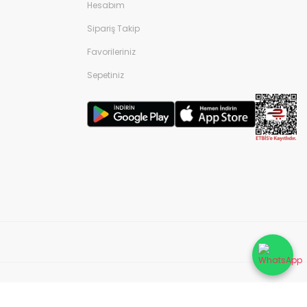
Hesabım
Sipariş Takip
Favorileriniz
Sepetiniz