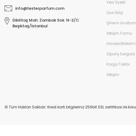
Yeni Üyelik
info@testerparfum.com
Üye Girişi
Dikilitaş Mah. Zambak Sok. N-2/C
Şifremi Unuttum
Beşiktaş/İstanbul
İletişim Formu
Havale Bildirim
Sipariş Sorgula
Kargo Takibi
İletişim
© Tüm Hakları Saklıdır. Kredi kartı bilgileriniz 256bit SSL sertifikası ile k