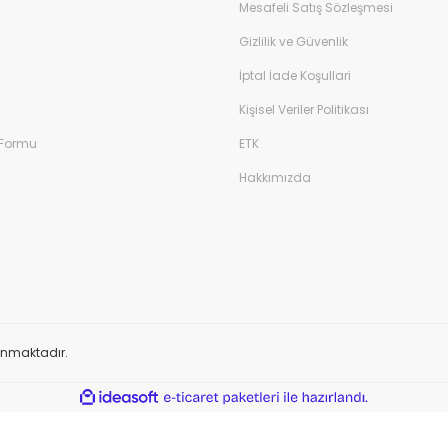
Mesafeli Satış Sözleşmesi
Gizlilik ve Güvenlik
İptal İade Koşullari
Kişisel Veriler Politikası
 Formu
ETK
Hakkımızda
orunmaktadır.
ile
ideasoft
e-
hazırlandı.
ticaret
paketleri