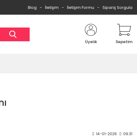
Blog
İletişim
İletişim Formu
Sipariş Sorgula
Üyelik
Sepetim
nı
14-01-2026
09:31