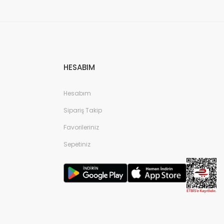
HESABIM
Hesabım
Sipariş Takip
Favorileriniz
Sepetiniz