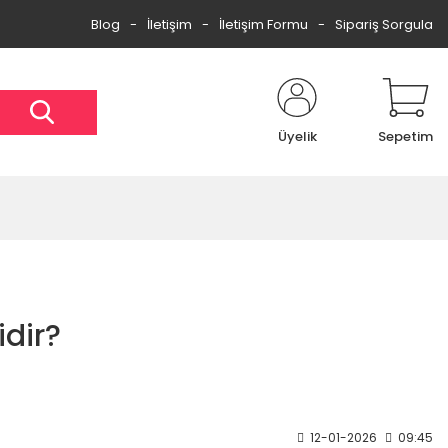
Blog
İletişim
İletişim Formu
Sipariş Sorgula
Üyelik
Sepetim
idir?
12-01-2026
09:45