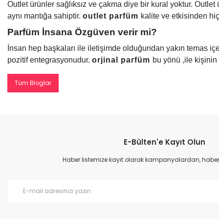
Outlet ürünler sağlıksız ve çakma diye bir kural yoktur. Outle
aynı mantığa sahiptir.
outlet parfüm
kalite ve etkisinden h
Parfüm İnsana Özgüven verir mi?
İnsan hep başkaları ile iletişimde olduğundan yakın temas iç
pozitif entegrasyonudur.
orjinal parfüm
bu yönü ,ile kişini
Tüm Bloglar
E-Bülten'e Kayıt Olun
Haber listemize kayıt olarak kampanyalardan, haberda