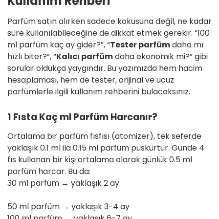
Kullanım Rehberi
Parfüm satın alırken sadece kokusuna değil, ne kadar
süre kullanılabileceğine de dikkat etmek gerekir. “100
ml parfüm kaç ay gider?”, “
Tester parfüm
daha mı
hızlı biter?”, “
Kalıcı parfüm
daha ekonomik mi?” gibi
sorular oldukça yaygındır. Bu yazımızda hem hacim
hesaplaması, hem de tester, orijinal ve ucuz
parfümlerle ilgili kullanım rehberini bulacaksınız.
1 Fısta Kaç ml Parfüm Harcanır?
Ortalama bir parfüm fısfısı (atomizer), tek seferde
yaklaşık 0.1 ml ila 0.15 ml parfüm püskürtür. Günde 4
fıs kullanan bir kişi ortalama olarak günlük 0.5 ml
parfüm harcar. Bu da:
30 ml parfüm → yaklaşık 2 ay
50 ml parfüm → yaklaşık 3-4 ay
100 ml parfüm → yaklaşık 6-7 ay