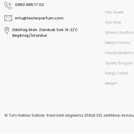
0850 885 17 02
Yeni Üyelik
info@testerparfum.com
Üye Girişi
Dikilitaş Mah. Zambak Sok. N-2/C
Şifremi Unuttum
Beşiktaş/İstanbul
İletişim Formu
Havale Bildirim
Sipariş Sorgula
Kargo Takibi
İletişim
© Tüm Hakları Saklıdır. Kredi kartı bilgileriniz 256bit SSL sertifikası ile k