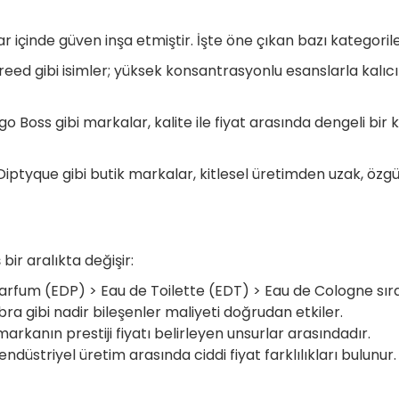
llar içinde güven inşa etmiştir. İşte öne çıkan bazı kategorile
ed gibi isimler; yüksek konsantrasyonlu esanslarla kalıcı 
Boss gibi markalar, kalite ile fiyat arasında dengeli bir k
iptyque gibi butik markalar, kitlesel üretimden uzak, özg
bir aralıkta değişir:
arfum (EDP) > Eau de Toilette (EDT) > Eau de Cologne sıra
ra gibi nadir bileşenler maliyeti doğrudan etkiler.
arkanın prestiji fiyatı belirleyen unsurlar arasındadır.
ndüstriyel üretim arasında ciddi fiyat farklılıkları bulunur.