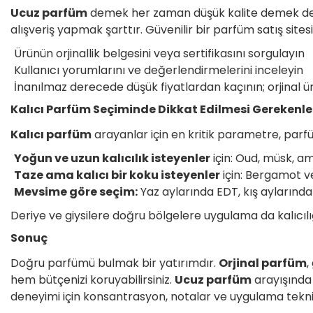
Ucuz parfüm
demek her zaman düşük kalite demek deği
alışveriş yapmak şarttır. Güvenilir bir parfüm satış sites
Ürünün orjinallik belgesini veya sertifikasını sorgulayın
Kullanıcı yorumlarını ve değerlendirmelerini inceleyin
İnanılmaz derecede düşük fiyatlardan kaçının; orjinal ürün
Kalıcı Parfüm Seçiminde Dikkat Edilmesi Gerekenle
Kalıcı parfüm
arayanlar için en kritik parametre, parfü
Yoğun ve uzun kalıcılık isteyenler
için: Oud, müsk, am
Taze ama kalıcı bir koku isteyenler
için: Bergamot ve
Mevsime göre seçim:
Yaz aylarında EDT, kış aylarında 
Deriye ve giysilere doğru bölgelere uygulama da kalıcılığı
Sonuç
Doğru parfümü bulmak bir yatırımdır.
Orjinal parfüm
,
hem bütçenizi koruyabilirsiniz.
Ucuz parfüm
arayışında
deneyimi için konsantrasyon, notalar ve uygulama tekn