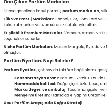
Öne Çıkan Parfüm Markaları
Dünya genelinde kabul görmüş
parfüm markaları
, yı
Lüks ve Prestij Markaları:
Chanel, Dior, Tom Ford ve Cre
koku katmanları ve uzun süren iz notalarıyla bilinir.
Erişilebilir Premium Markalar:
Versace, Armani ve Hugo 
seçenekler sunarlar.
Niche Parfüm Markaları:
Maison Margiela, Byredo ve D
olmuştur.
Parfüm Fiyatları: Neyi Belirler?
Parfüm fiyatları
, çok sayıda faktöre bağlı olarak geniş 
Konsantrasyon oranı:
Parfum Extrait > Eau de P
Hammadde kalitesi:
Doğal çiçek özleri, oud, amb
Marka değeri ve ambalaj:
Tasarımcı şişeler ve m
Menşei ve üretim:
Fransa'da el yapımı üretim ile e
Ucuz Parfüm Arayışında Doğru Strateji