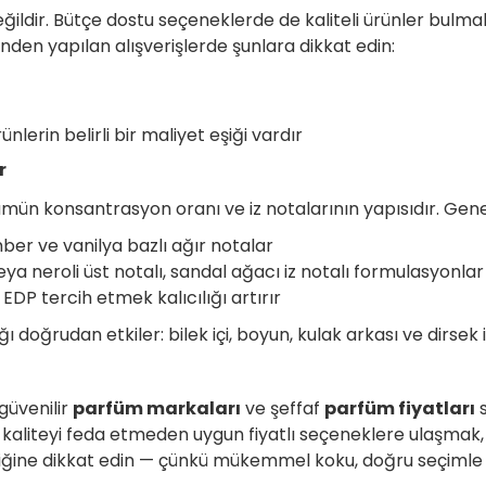
ldir. Bütçe dostu seçeneklerde de kaliteli ürünler bul
inden yapılan alışverişlerde şunlara dikkat edin:
lerin belirli bir maliyet eşiği vardır
r
mün konsantrasyon oranı ve iz notalarının yapısıdır. Genel
ber ve vanilya bazlı ağır notalar
ya neroli üst notalı, sandal ağacı iz notalı formulasyonlar
EDP tercih etmek kalıcılığı artırır
 doğrudan etkiler: bilek içi, boyun, kulak arkası ve dirsek i
 güvenilir
parfüm markaları
ve şeffaf
parfüm fiyatları
s
 kaliteyi feda etmeden uygun fiyatlı seçeneklere ulaşma
iğine dikkat edin — çünkü mükemmel koku, doğru seçimle 