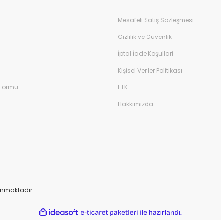
Mesafeli Satış Sözleşmesi
Gizlilik ve Güvenlik
İptal İade Koşullari
Kişisel Veriler Politikası
 Formu
ETK
Hakkımızda
orunmaktadır.
ile
ideasoft
e-
hazırlandı.