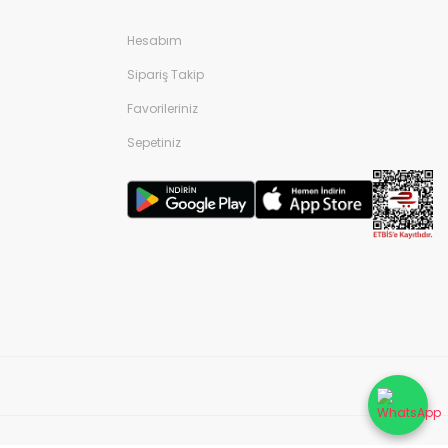
Hesabım
Sipariş Takip
Favorileriniz
Sepetiniz