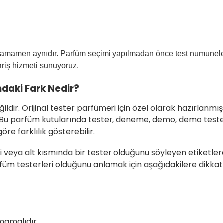
 tamamen aynıdır. Parfüm seçimi yapılmadan önce test numuneler
pariş hizmeti sunuyoruz.
ndaki Fark Nedir?
ldir. Orijinal tester parfümeri için özel olarak hazırlanmı
 Bu parfüm kutularında tester, deneme, demo, demo tester 
re farklılık gösterebilir.
leri veya alt kısmında bir tester olduğunu söyleyen etiketle
füm testerleri olduğunu anlamak için aşağıdakilere dikkat 
mamalıdır.