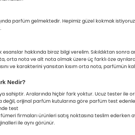
nda parfüm gelmektedir. Hepimiz güzel kokmak istiyoruz.
.
sanslar hakkında biraz bilgi verelim. Sıkıldıktan sonra
, orta nota ve alt nota olmak üzere üç farklı öze ayrılarak
ı ve karakterini yansıtan kısım orta nota, parfümün kalite
ark Nedir?
ya sahiptir. Aralarında hiçbir fark yoktur. Ucuz tester ile o
a değil, orijinal parfüm kutularına göre parfüm test edenler
nde test
meri firmaları ürünleri satış noktasına teslim ederken ayn
nalleri ile aynı görünür.