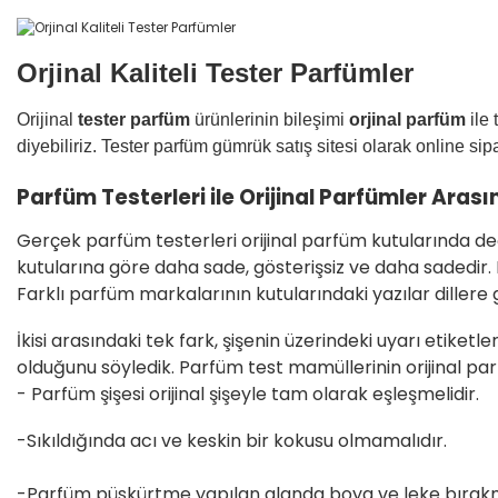
Orjinal Kaliteli Tester Parfümler
Orijinal
tester parfüm
ürünlerinin bileşimi
orjinal parfüm
ile
diyebiliriz. Tester parfüm gümrük satış sitesi olarak online si
Parfüm Testerleri ile Orijinal Parfümler Arası
Gerçek parfüm testerleri orijinal parfüm kutularında deği
kutularına göre daha sade, gösterişsiz ve daha sadedir.
Farklı parfüm markalarının kutularındaki yazılar dillere gö
İkisi arasındaki tek fark, şişenin üzerindeki uyarı etiket
olduğunu söyledik. Parfüm test mamüllerinin orijinal par
- Parfüm şişesi orijinal şişeyle tam olarak eşleşmelidir.
-Sıkıldığında acı ve keskin bir kokusu olmamalıdır.
-Parfüm püskürtme yapılan alanda boya ve leke bırak