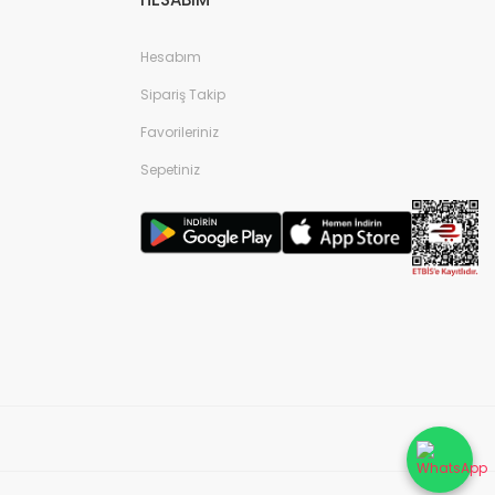
Hesabım
Sipariş Takip
Favorileriniz
Sepetiniz