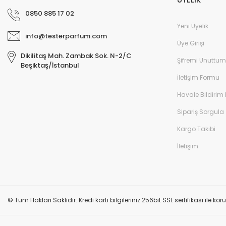
0850 885 17 02
Yeni Üyelik
info@testerparfum.com
Üye Girişi
Dikilitaş Mah. Zambak Sok. N-2/C
Şifremi Unuttum
Beşiktaş/İstanbul
İletişim Formu
Havale Bildirim
Sipariş Sorgula
Kargo Takibi
İletişim
© Tüm Hakları Saklıdır. Kredi kartı bilgileriniz 256bit SSL sertifikası ile k