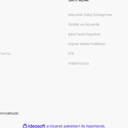
Mesafeli Satış Sözleşmesi
Gizlilik ve Güvenlik
İptal İade Koşullari
Kişisel Veriler Politikası
 Formu
ETK
Hakkımızda
orunmaktadır.
ile
ideasoft
e-