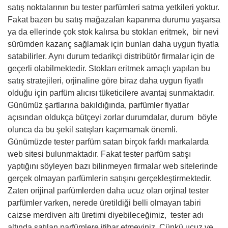
satış noktalarının bu tester parfümleri satma yetkileri yoktur.
Fakat bazen bu satış mağazaları kapanma durumu yaşarsa
ya da ellerinde çok stok kalırsa bu stokları eritmek, bir nevi
sürümden kazanç sağlamak için bunları daha uygun fiyatla
satabilirler. Aynı durum tedarikçi distribütör firmalar için de
geçerli olabilmektedir. Stokları eritmek amaçlı yapılan bu
satış stratejileri, orjinaline göre biraz daha uygun fiyatlı
olduğu için parfüm alıcısı tüketicilere avantaj sunmaktadır.
Günümüz şartlarına bakıldığında, parfümler fiyatlar
açısından oldukça bütçeyi zorlar durumdalar, durum böyle
olunca da bu şekil satışları kaçırmamak önemli.
Günümüzde tester parfüm satan birçok farklı markalarda
web sitesi bulunmaktadır. Fakat tester parfüm satışı
yaptığını söyleyen bazı bilinmeyen firmalar web sitelerinde
gerçek olmayan parfümlerin satışını gerçekleştirmektedir.
Zaten orijinal parfümlerden daha ucuz olan orjinal tester
parfümler varken, nerede üretildiği belli olmayan tabiri
caizse merdiven altı üretimi diyebileceğimiz, tester adı
altında satılan parfümlere itibar etmeyiniz. Çünkü ucuz ve