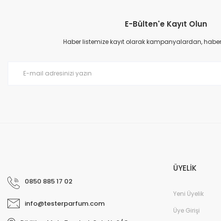
E-Bülten'e Kayıt Olun
Haber listemize kayıt olarak kampanyalardan, haberda
ÜYELİK
0850 885 17 02
Yeni Üyelik
info@testerparfum.com
Üye Girişi