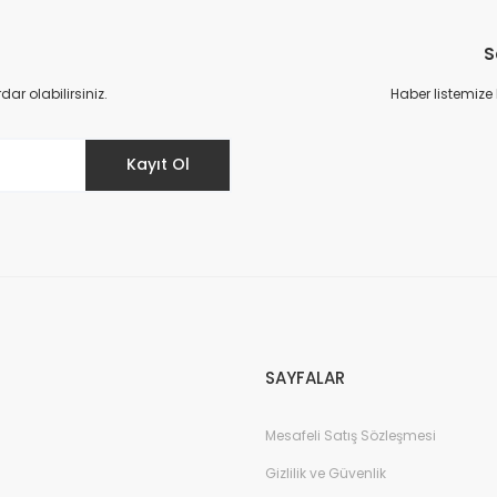
S
r olabilirsiniz.
Haber listemize
Kayıt Ol
SAYFALAR
Mesafeli Satış Sözleşmesi
Gizlilik ve Güvenlik