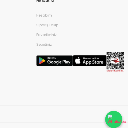
HESABIM
Hesabım
Sipariş Takip
Favorileriniz
Sepetiniz