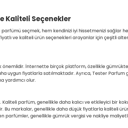
e Kaliteli Seçenekler
parfümü seçmek, hem kendinizi iyi hissetmenizi sağlar hem d
atlı ve kaliteli ürün seçenekleri arayanlar için çeşitli al
önemlidir. İnternette birçok platform, özellikle gümrükte
ha uygun fiyatlarla satılmaktadır. Ayrıca, Tester Parfum g
na yardımcı olur.
liteli parfüm, genellikle daha kalıcı ve etkileyici bir ko
u markalar, genellikle daha düşük fiyatlarla kaliteli ürünl
tilen parfümler, genellikle gümrük vergisi ve nakliye maliye