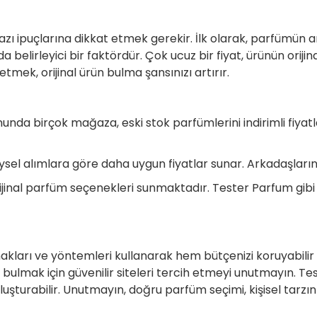
bazı ipuçlarına dikkat etmek gerekir. İlk olarak, parfümün
a belirleyici bir faktördür. Çok ucuz bir fiyat, ürünün oriji
 etmek, orijinal ürün bulma şansınızı artırır.
nunda birçok mağaza, eski stok parfümlerini indirimli fiyatla
ysel alımlara göre daha uygun fiyatlar sunar. Arkadaşlarını
 orijinal parfüm seçenekleri sunmaktadır. Tester Parfum gib
akları ve yöntemleri kullanarak hem bütçenizi koruyabilir h
er bulmak için güvenilir siteleri tercih etmeyi unutmayın. 
uluşturabilir. Unutmayın, doğru parfüm seçimi, kişisel tarz