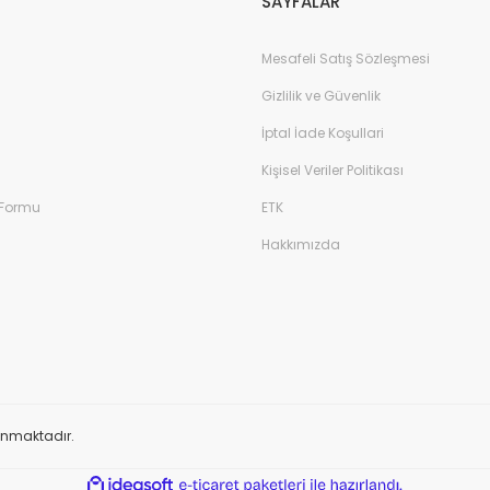
SAYFALAR
Mesafeli Satış Sözleşmesi
Gizlilik ve Güvenlik
İptal İade Koşullari
Kişisel Veriler Politikası
 Formu
ETK
Hakkımızda
orunmaktadır.
ile
ideasoft
e-