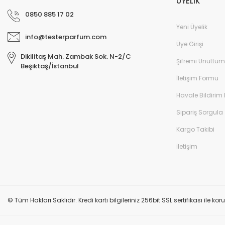
ÜYELİK
0850 885 17 02
Yeni Üyelik
info@testerparfum.com
Üye Girişi
Dikilitaş Mah. Zambak Sok. N-2/C
Şifremi Unuttum
Beşiktaş/İstanbul
İletişim Formu
Havale Bildirim
Sipariş Sorgula
Kargo Takibi
İletişim
© Tüm Hakları Saklıdır. Kredi kartı bilgileriniz 256bit SSL sertifikası ile k