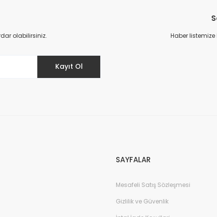
S
r olabilirsiniz.
Haber listemize
Kayıt Ol
SAYFALAR
Mesafeli Satış Sözleşmesi
Gizlilik ve Güvenlik