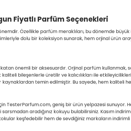
ygun Fiyatlı Parfüm Seçenekleri
r dönemdir. Özellikle parfüm meraklıları, bu dönemde büyük 
imleriyle dolu bir koleksiyon sunarak, hem orjinal ürün a
r katan önemli bir aksesuardır. Orjinal parfüm kullanmak, 
kaliteli bileşenlerle üretilir ve kalıcılıkları ile etkileyici
r kaynaklardan temin edilmiştir. Bu sayede, hem kaliteli he
r için TesterParfum.com, geniş bir ürün yelpazesi sunuyo
izi sarsmadan aradığınız kokuyu bulabilirsiniz. Kasım indir
kular keşfedebilir hem de sevdiğiniz markaların indirimli fi