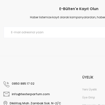
E-Bülten'e Kayıt Olun
Haber listemize kayıt olarak kampanyalardan, haberda
ÜYELİK
0850 885 17 02
Yeni Üyelik
info@testerparfum.com
Üye Girişi
Dikilitaş Mah. Zambak Sok. N-2/C