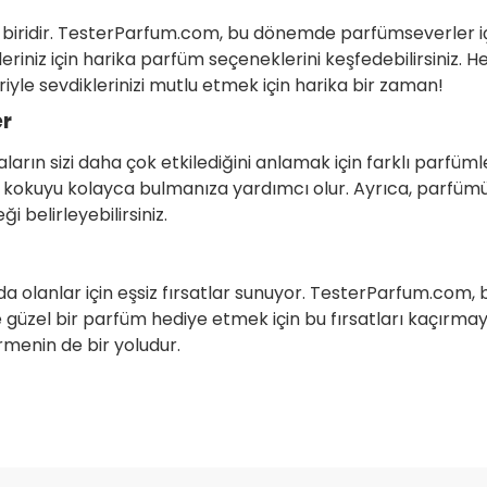
 biridir. TesterParfum.com, bu dönemde parfümseverler iç
riniz için harika parfüm seçeneklerini keşfedebilirsiniz. 
iyle sevdiklerinizi mutlu etmek için harika bir zaman!
er
taların sizi daha çok etkilediğini anlamak için farklı parf
ız kokuyu kolayca bulmanıza yardımcı olur. Ayrıca, parfüm
belirleyebilirsiniz.
nda olanlar için eşsiz fırsatlar sunuyor. TesterParfum.com,
 güzel bir parfüm hediye etmek için bu fırsatları kaçırmayı
rmenin de bir yoludur.