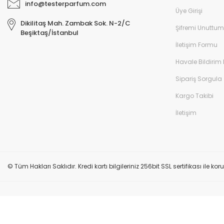
info@testerparfum.com
Üye Girişi
Dikilitaş Mah. Zambak Sok. N-2/C
Şifremi Unuttum
Beşiktaş/İstanbul
İletişim Formu
Havale Bildirim
Sipariş Sorgula
Kargo Takibi
İletişim
© Tüm Hakları Saklıdır. Kredi kartı bilgileriniz 256bit SSL sertifikası ile k