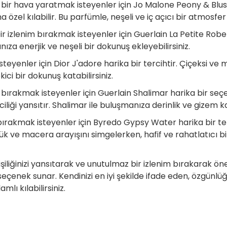
 bir hava yaratmak isteyenler için Jo Malone Peony & Blush 
özel kılabilir. Bu parfümle, neşeli ve iç açıcı bir atmosfer 
bir izlenim bırakmak isteyenler için Guerlain La Petite Robe 
ıza enerjik ve neşeli bir dokunuş ekleyebilirsiniz.
 isteyenler için Dior J'adore harika bir tercihtir. Çiçeksi 
ici bir dokunuş katabilirsiniz.
im bırakmak isteyenler için Guerlain Shalimar harika bir seç
liği yansıtır. Shalimar ile buluşmanıza derinlik ve gizem ka
m bırakmak isteyenler için Byredo Gypsy Water harika bir te
ük ve macera arayışını simgelerken, hafif ve rahatlatıcı bi
iliğinizi yansıtarak ve unutulmaz bir izlenim bırakarak önem
seçenek sunar. Kendinizi en iyi şekilde ifade eden, özgünlüğ
lı kılabilirsiniz.