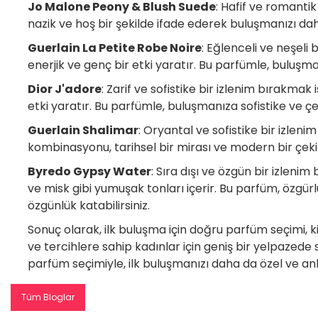
Jo Malone Peony & Blush Suede
: Hafif ve romantik
nazik ve hoş bir şekilde ifade ederek buluşmanızı daha 
Guerlain La Petite Robe Noire
: Eğlenceli ve neşeli 
enerjik ve genç bir etki yaratır. Bu parfümle, buluşman
Dior J'adore
: Zarif ve sofistike bir izlenim bırakmak
etki yaratır. Bu parfümle, buluşmanıza sofistike ve çek
Guerlain Shalimar
: Oryantal ve sofistike bir izlen
kombinasyonu, tarihsel bir mirası ve modern bir çekici
Byredo Gypsy Water
: Sıra dışı ve özgün bir izleni
ve misk gibi yumuşak tonları içerir. Bu parfüm, özgürl
özgünlük katabilirsiniz.
Sonuç olarak, ilk buluşma için doğru parfüm seçimi, kiş
ve tercihlere sahip kadınlar için geniş bir yelpazede 
parfüm seçimiyle, ilk buluşmanızı daha da özel ve anlam
Tüm Bloglar