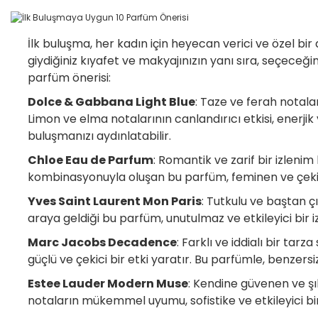
İlk buluşma, her kadın için heyecan verici ve özel bi
giydiğiniz kıyafet ve makyajınızın yanı sıra, seçeceğin
parfüm önerisi:
Dolce & Gabbana Light Blue
: Taze ve ferah notala
Limon ve elma notalarının canlandırıcı etkisi, enerjik
buluşmanızı aydınlatabilir.
Chloe Eau de Parfum
: Romantik ve zarif bir izleni
kombinasyonuyla oluşan bu parfüm, feminen ve çekici b
Yves Saint Laurent Mon Paris
: Tutkulu ve baştan ç
araya geldiği bu parfüm, unutulmaz ve etkileyici bir i
Marc Jacobs Decadence
: Farklı ve iddialı bir ta
güçlü ve çekici bir etki yaratır. Bu parfümle, benzersiz
Estee Lauder Modern Muse
: Kendine güvenen ve şı
notaların mükemmel uyumu, sofistike ve etkileyici bir e