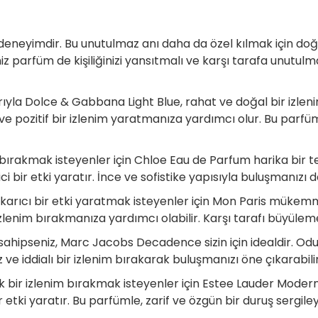
r deneyimdir. Bu unutulmaz anı daha da özel kılmak için do
iz parfüm de kişiliğinizi yansıtmalı ve karşı tarafa unutulm
rıyla Dolce & Gabbana Light Blue, rahat ve doğal bir izle
 ve pozitif bir izlenim yaratmanıza yardımcı olur. Bu parfüm
m bırakmak isteyenler için Chloe Eau de Parfum harika bir 
ir etki yaratır. İnce ve sofistike yapısıyla buluşmanızı d
ıkarıcı bir etki yaratmak isteyenler için Mon Paris mükem
zlenim bırakmanıza yardımcı olabilir. Karşı tarafı büyüleme
rza sahipseniz, Marc Jacobs Decadence sizin için idealdir. 
 ve iddialı bir izlenim bırakarak buluşmanızı öne çıkarabilir
k bir izlenim bırakmak isteyenler için Estee Lauder Modern
tki yaratır. Bu parfümle, zarif ve özgün bir duruş sergileye