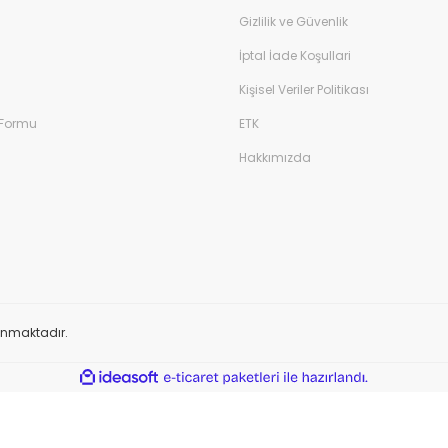
Gizlilik ve Güvenlik
İptal İade Koşullari
Kişisel Veriler Politikası
 Formu
ETK
Hakkımızda
orunmaktadır.
ile
ideasoft
e-
hazırlandı.
ticaret
paketleri