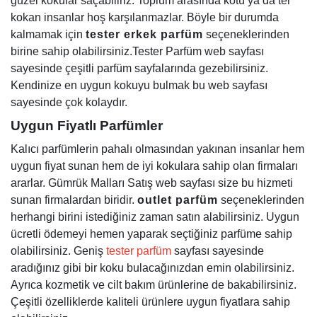
güzel kokular saçabiliriz. Toplum arasında kötü ya da ter
kokan insanlar hoş karşılanmazlar. Böyle bir durumda
kalmamak için
tester erkek parfüm
seçeneklerinden
birine sahip olabilirsiniz.Tester Parfüm web sayfası
sayesinde çeşitli parfüm sayfalarında gezebilirsiniz.
Kendinize en uygun kokuyu bulmak bu web sayfası
sayesinde çok kolaydır.
Uygun Fiyatlı Parfümler
Kalıcı parfümlerin pahalı olmasından yakınan insanlar hem
uygun fiyat sunan hem de iyi kokulara sahip olan firmaları
ararlar. Gümrük Malları Satış web sayfası size bu hizmeti
sunan firmalardan biridir.
outlet
parfüm
seçeneklerinden
herhangi birini istediğiniz zaman satın alabilirsiniz. Uygun
ücretli ödemeyi hemen yaparak seçtiğiniz parfüme sahip
olabilirsiniz. Geniş
tester parfüm
sayfası sayesinde
aradığınız gibi bir koku bulacağınızdan emin olabilirsiniz.
Ayrıca kozmetik ve cilt bakım ürünlerine de bakabilirsiniz.
Çeşitli özelliklerde kaliteli ürünlere uygun fiyatlara sahip