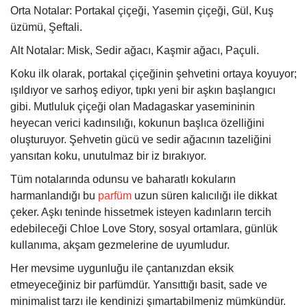
Orta Notalar: Portakal çiçeği, Yasemin çiçeği, Gül, Kuş
üzümü, Şeftali.
Alt Notalar: Misk, Sedir ağacı, Kaşmir ağacı, Paçuli.
Koku ilk olarak, portakal çiçeğinin şehvetini ortaya koyuyor;
ışıldıyor ve sarhoş ediyor, tıpkı yeni bir aşkın başlangıcı
gibi. Mutluluk çiçeği olan Madagaskar yasemininin
heyecan verici kadınsılığı, kokunun başlıca özelliğini
oluşturuyor. Şehvetin gücü ve sedir ağacının tazeliğini
yansıtan koku, unutulmaz bir iz bırakıyor.
Tüm notalarında odunsu ve baharatlı kokuların
harmanlandığı bu
parfüm
uzun süren kalıcılığı ile dikkat
çeker. Aşkı teninde hissetmek isteyen kadınların tercih
edebileceği Chloe Love Story, sosyal ortamlara, günlük
kullanıma, akşam gezmelerine de uyumludur.
Her mevsime uygunluğu ile çantanızdan eksik
etmeyeceğiniz bir parfümdür. Yansıttığı basit, sade ve
minimalist tarzı ile kendinizi şımartabilmeniz mümkündür.