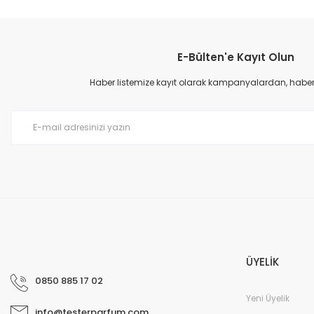
E-Bülten'e Kayıt Olun
Haber listemize kayıt olarak kampanyalardan, haberda
ÜYELİK
0850 885 17 02
Yeni Üyelik
info@testerparfum.com