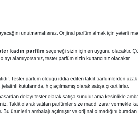
msayacağını unutmamalısınız. Orijinal parfüm almak için yeterli
ster kadın parfüm
seçeneği sizin için en uygunu olacaktır
layı alamıyorsanız, tester parfüm sizin kurtarıcınız olacaktır.
dır. Tester parfüm olduğu iddia edilen taklit parfümlerden uzak du
latinli kutularında, hiç açılmamış olarak satışa çıkartılırlar.
asardan dolayı tester olarak satışa sunulur ama kesinlikle ambal
iz. Taklit olarak satılan parfümler size maddi zarar vermekle kal
. Bu ürünlerin ambalajı açılmıştır ve orijinal olmadığını buradan 