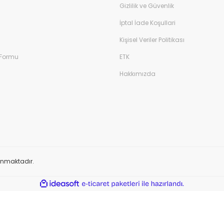
Gizlilik ve Güvenlik
İptal İade Koşullari
Kişisel Veriler Politikası
 Formu
ETK
Hakkımızda
orunmaktadır.
ile
ideasoft
e-
hazırlandı.
ticaret
paketleri