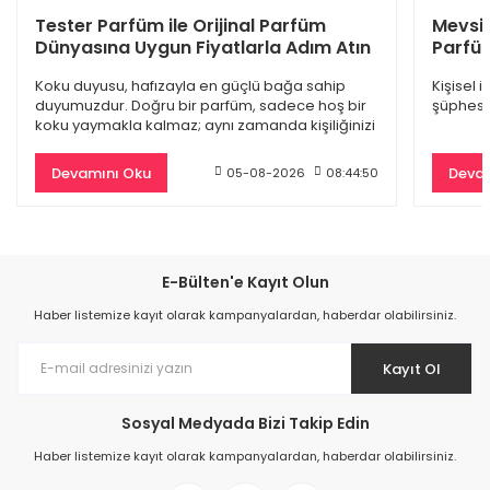
Dior Sauvage Edp Erkek Parfüm 100 Ml
Tester Parfüm ile Orijinal Parfüm
Mevsi
Dünyasına Uygun Fiyatlarla Adım Atın
Parfüm
4.845,00 TL
Koku duyusu, hafızayla en güçlü bağa sahip
Kişisel 
9.500,00 TL
duyumuzdur. Doğru bir parfüm, sadece hoş bir
şüphesiz
koku yaymakla kalmaz; aynı zamanda kişiliğinizi
%61
yansıtan
Devamını Oku
Devam
05-08-2026
08:44:50
E-Bülten'e Kayıt Olun
Haber listemize kayıt olarak kampanyalardan, haberdar olabilirsiniz.
Kayıt Ol
Sosyal Medyada Bizi Takip Edin
Burberry Goddess Edp Kadın Parfüm 100 Ml
Haber listemize kayıt olarak kampanyalardan, haberdar olabilirsiniz.