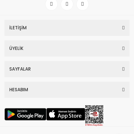
4.418,70 TL
11.330,00 TL
%59
İLETİŞİM
ÜYELİK
SAYFALAR
HESABIM
Dior Hypnotic Poison Edp Kadın Parfüm 100 Ml
4.797,00 TL
11.700,00 TL