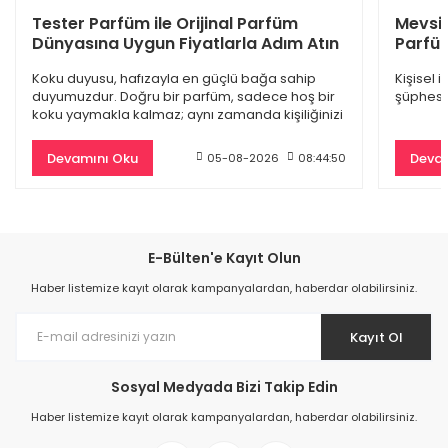
Dior Sauvage Edp Erkek Parfüm 100 Ml
Tester Parfüm ile Orijinal Parfüm
Mevsi
Dünyasına Uygun Fiyatlarla Adım Atın
Parfüm
4.845,00 TL
Koku duyusu, hafızayla en güçlü bağa sahip
Kişisel 
9.500,00 TL
duyumuzdur. Doğru bir parfüm, sadece hoş bir
şüphesiz
koku yaymakla kalmaz; aynı zamanda kişiliğinizi
%61
yansıtan
Devamını Oku
Devam
05-08-2026
08:44:50
E-Bülten'e Kayıt Olun
Haber listemize kayıt olarak kampanyalardan, haberdar olabilirsiniz.
Kayıt Ol
Sosyal Medyada Bizi Takip Edin
Burberry Goddess Edp Kadın Parfüm 100 Ml
Haber listemize kayıt olarak kampanyalardan, haberdar olabilirsiniz.