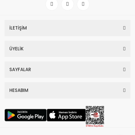
4.418,70 TL
11.330,00 TL
%59
İLETİŞİM
ÜYELİK
SAYFALAR
HESABIM
Dior Hypnotic Poison Edp Kadın Parfüm 100 Ml
4.797,00 TL
11.700,00 TL