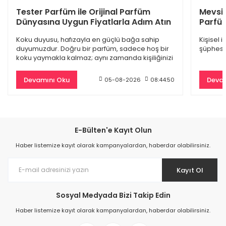
Dior Sauvage Edp Erkek Parfüm 100 Ml
Tester Parfüm ile Orijinal Parfüm
Mevsi
Dünyasına Uygun Fiyatlarla Adım Atın
Parfüm
4.845,00 TL
Koku duyusu, hafızayla en güçlü bağa sahip
Kişisel 
9.500,00 TL
duyumuzdur. Doğru bir parfüm, sadece hoş bir
şüphesiz
koku yaymakla kalmaz; aynı zamanda kişiliğinizi
%61
yansıtan
Devamını Oku
Devam
05-08-2026
08:44:50
E-Bülten'e Kayıt Olun
Haber listemize kayıt olarak kampanyalardan, haberdar olabilirsiniz.
Kayıt Ol
Sosyal Medyada Bizi Takip Edin
Burberry Goddess Edp Kadın Parfüm 100 Ml
Haber listemize kayıt olarak kampanyalardan, haberdar olabilirsiniz.