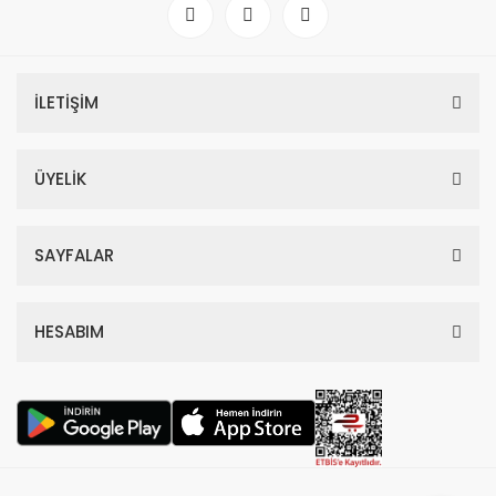
4.418,70 TL
11.330,00 TL
%59
İLETİŞİM
ÜYELİK
SAYFALAR
HESABIM
Dior Hypnotic Poison Edp Kadın Parfüm 100 Ml
4.797,00 TL
11.700,00 TL