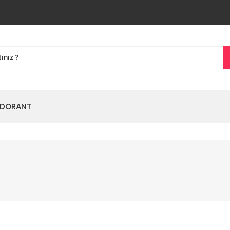
DORANT
%61