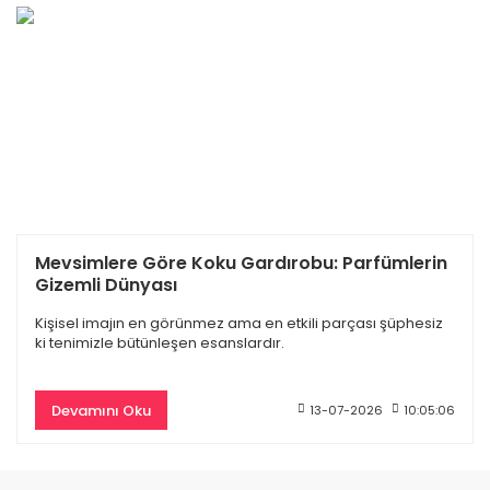
 Edp Kadın Parfüm 100 Ml
Dior Hypnotic Poison Edp Kadın Parf
Mevsimlere Göre Koku Gardırobu: Parfümlerin
Gizemli Dünyası
11.330,00 TL
4.797,00 TL
11.700,00 TL
Kişisel imajın en görünmez ama en etkili parçası şüphesiz
ki tenimizle bütünleşen esanslardır.
%50
Devamını Oku
13-07-2026
10:05:06