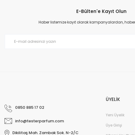
E-Bülten'e Kayıt Olun
Haber listemize kayıt olarak kampanyalardan, haberda
Yves Saint Laurent Black Opium Edp Kadın Parfüm 90 Ml
4.774,50 TL
ÜYELİK
10.610,00 TL
0850 885 17 02
Yeni Üyelik
%53
info@testerparfum.com
Üye Girişi
Dikilitaş Mah. Zambak Sok. N-2/C