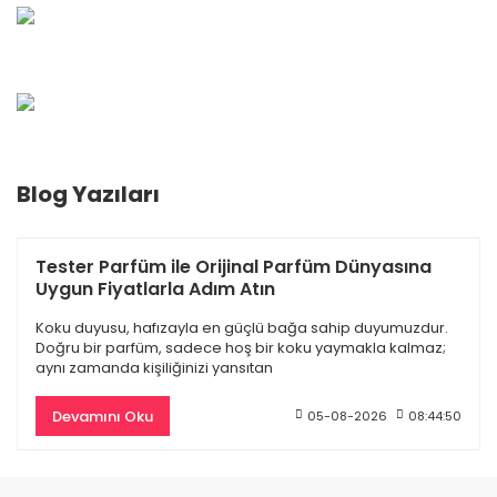
Blog Yazıları
Dior Sauvage Edp Erkek Parfüm 100 Ml
Burberry Goddess
4.845,00 TL
9.500,00 TL
Tester Parfüm ile Orijinal Parfüm Dünyasına
Uygun Fiyatlarla Adım Atın
4.418,70 TL
Koku duyusu, hafızayla en güçlü bağa sahip duyumuzdur.
Doğru bir parfüm, sadece hoş bir koku yaymakla kalmaz;
aynı zamanda kişiliğinizi yansıtan
%55
Devamını Oku
05-08-2026
08:44:50