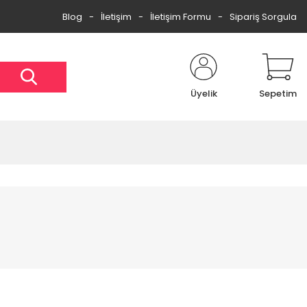
Blog
İletişim
İletişim Formu
Sipariş Sorgula
Üyelik
Sepetim
%59
%54