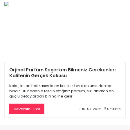
Chanel Bleu De Edp Erkek Parfüm 100 Ml
üm 100 Ml
Orjinal Parfüm Seçerken Bilmeniz Gerekenler:
4.880,60 TL
10.610,00 TL
Kalitenin Gerçek Kokusu
Koku, insan hafızasında en kalıcı iz bırakan unsurlardan
biridir. Bu nedenle tercih ettiğiniz parfüm, sizi anlatan en
güçlü detaylardan biri haline gelir.
%50
Devamını Oku
10-07-2026
08:44:38