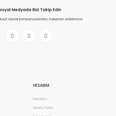
osyal Medyada Bizi Takip Edin
 kayıt olarak kampanyalardan, haberdar olabilirsiniz.
 Mademoiselle Edp Kadın Parfüm 100 Ml
 TL
9.500,00 TL
HESABIM
Hesabım
Sipariş Takip