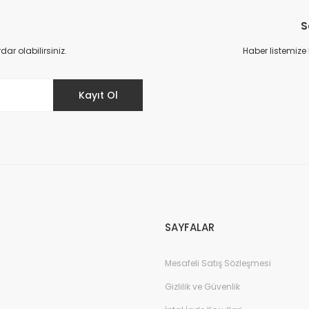
S
r olabilirsiniz.
Haber listemize
Kayıt Ol
Tom Ford Black Orchid Edp Unisex Parfüm 100 Ml
Chanel Coco
6.745,00 TL
13.490,00 TL
4.750,00
SAYFALAR
Mesafeli Satış Sözleşmesi
Gizlilik ve Güvenlik